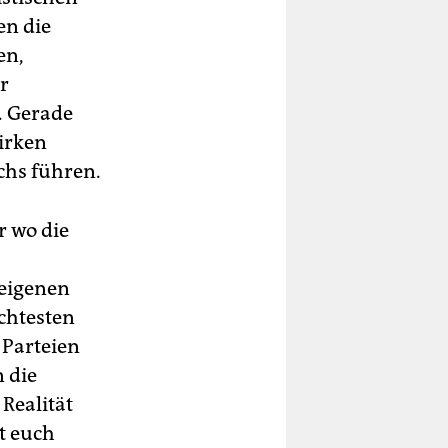
en die
en,
r
. Gerade
irken
chs führen.
r wo die
 eigenen
echtesten
 Parteien
 die
 Realität
t euch