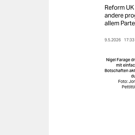
berlin
Reform UK 
nord
andere prog
allem Parte
wahrheit
verlag
9.5.2026
17:33
verlag
Nigel Farage dr
veranstaltungen
mit einfa
Botschaften akt
d
shop
Foto: Jo
Pettitt
fragen & hilfe
unterstützen
abo
genossenschaft