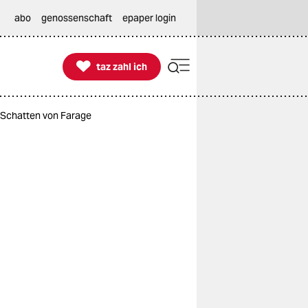
abo
genossenschaft
epaper login

taz zahl ich
taz zahl ich
e Schatten von Farage