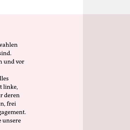
wahlen
sind.
h und vor
lles
 linke,
ür deren
n, frei
ngagement.
e unsere