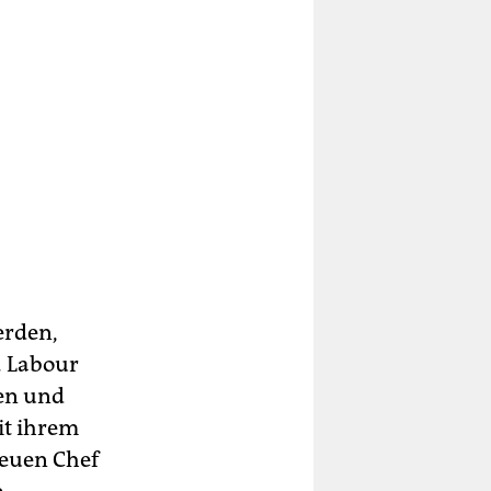
erden,
. Labour
en und
it ihrem
neuen Chef
.