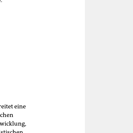
reitet eine
ichen
twicklung,
istischen