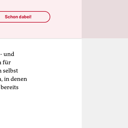
ozialstaat
Schon dabei!
ies eine
litik
e- und
 für
 selbst
n, in denen
bereits