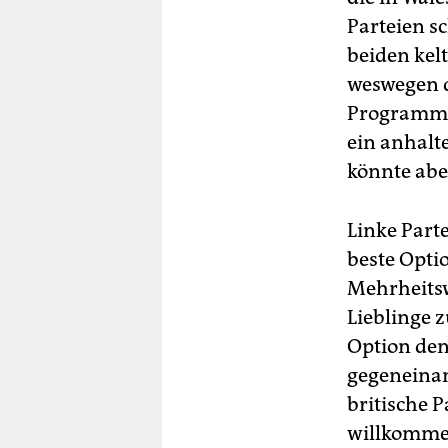
Parteien s
beiden kel
weswegen d
Programme 
ein anhalt
könnte abe
Linke Part
beste Opti
Mehrheitsw
Lieblinge 
Option den
gegeneinan
britische P
willkommen