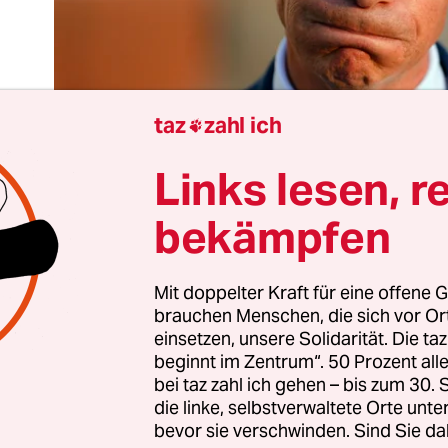
taz
zahl ich

Links lesen, r
bekämpfen
den Wahlen am Donnerstag profilierte sich der 62-
Mit doppelter Kraft für eine offene G
brauchen Menschen, die sich vor O
xit-Papst Nigel Farage mit seiner Partei Reform U
einsetzen, unsere Solidarität. Die ta
 noch nie
. Seine Ambition, bald Premierminister
beginnt im Zentrum“. 50 Prozent a
 immer realistischer. Aus Sicht der EU würde Fa
bei taz zahl ich gehen – bis zum 30
 mit dem Staatenbund zerreißen. Aber auch aus 
die linke, selbstverwaltete Orte unte
bevor sie verschwinden. Sind Sie da
 eines Großbritanniens, das bisher eher seine Plu