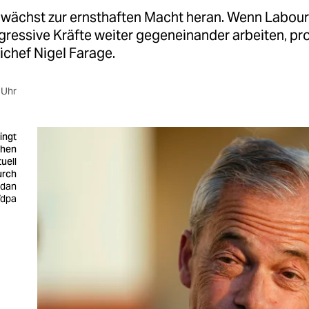
wächst zur ernsthaften Macht heran. Wenn Labour
ressive Kräfte weiter gegeneinander arbeiten, prof
ichef Nigel Farage.
 Uhr
ingt
chen
uell
urch
rdan
/dpa