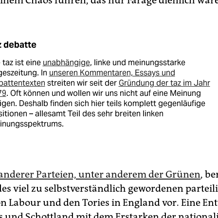
z debatte
 taz ist eine
unabhängige
, linke und meinungsstarke
eszeitung. In
unseren Kommentaren, Essays und
battentexten
streiten wir seit der
Gründung der taz im Jahr
79
. Oft können und wollen wir uns nicht auf eine Meinung
igen. Deshalb finden sich hier teils komplett gegenläufige
itionen – allesamt Teil des sehr breiten linken
inungsspektrums.
 anderer Parteien, unter anderem der Grünen
, be
es viel zu selbstverständlich gewordenen parteil
n Labour und den Tories in England vor. Eine En
es und Schottland mit dem Erstarken der national