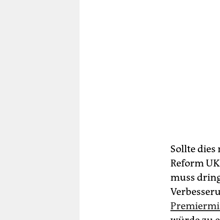
Sollte die
Reform UK 
muss drin
Verbesseru
Premiermi
würde zu e