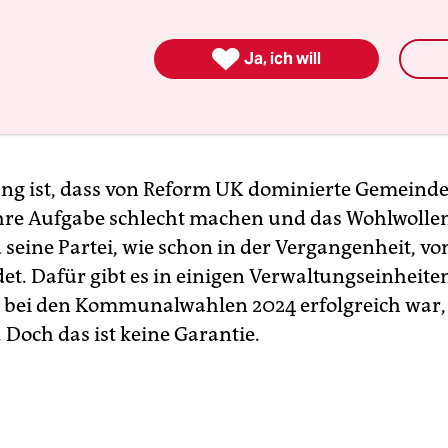
it feierte und selbst unter den Tories zu einem S
alem Gesundheitssystem sowie der Einhaltung

Ja, ich will
naler Abkommen und Konventionen stand, stellt d
r dar, die einen neuen Fokus in der britischen Po
ng ist, dass von Reform UK dominierte Gemeind
hre Aufgabe schlecht machen und das Wohlwollen
seine Partei, wie schon in der Vergangenheit, von
et. Dafür gibt es in einigen Verwaltungseinheite
bei den Kommunalwahlen 2024 erfolgreich war, 
 Doch das ist keine Garantie.