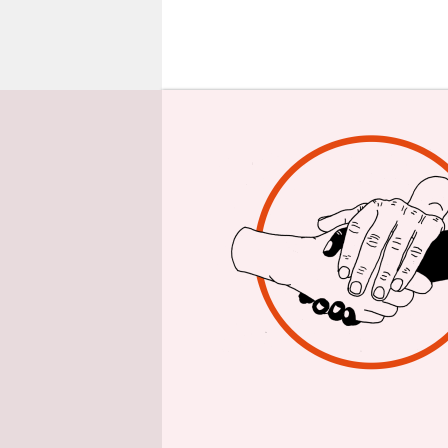
epaper login
B
ei 
Bre
wie
wird damit
alle Bande
Perspektive