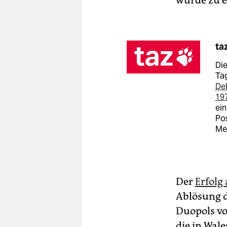
ta
Die
Tag
De
19
ein
Pos
Me
Der
Erfolg
Ablösung d
Duopols vo
die in Wal