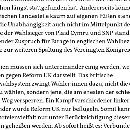
chon längst stattgefunden hat. Andererseits könn
tischen Landesteile kaum auf eigenen Füßen steh
ie Unabhängigkeit auch nicht im Mittelpunkt de
der Wahlsieger von Plaid Cymru und SNP stand
ender Zuspruch für Farage in englischen Wahlbez
r zur weiteren Spaltung des Vereinigten Königrei
eien müssen sich untereinander einig werden, we
on gegen Reform UK darstellt. Das britische
ahlsystem zwingt Wäh­le­r:in­nen dazu, nicht die
zu wählen, sondern jene, die am ehesten der schl
 Weg versperren. Ein Kampf verschiedener linker
der würde Reform UK nur beflügeln. Somit kann
arteienvielfalt nur unter Berücksichtigung dieser
 geheißen werden. Ab sofort heißt es: Verbünde