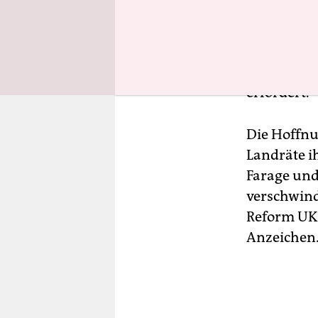
und Offenhe
mit nation
internatio
große Gefah
erfordert.
Die Hoffnu
Landräte i
Farage und 
verschwind
Reform UK 
Anzeichen.