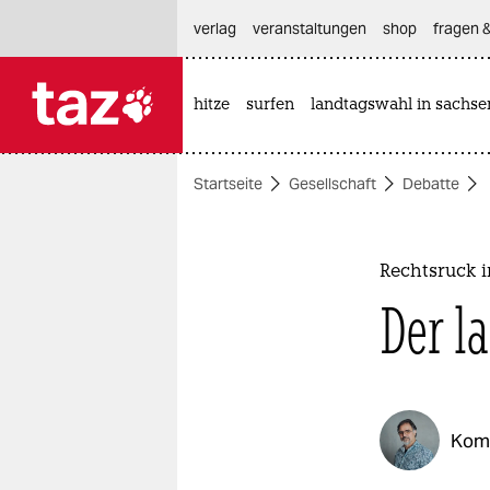
hautnavigation anspringen
hauptinhalt anspringen
footer anspringen
verlag
veranstaltungen
shop
fragen &
hitze
surfen
landtagswahl in sachse

taz zahl ich
taz zahl ich
Startseite
Gesellschaft
Debatte
themen
politik
Rechtsruck 
öko
Der l
gesellschaft
kultur
Kom
sport