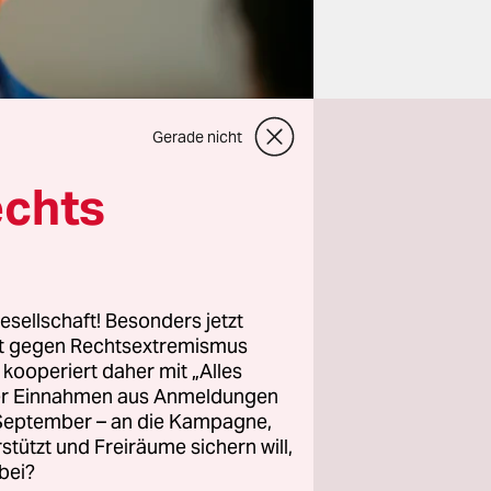
Gerade nicht
echts
jährige
esellschaft! Besonders jetzt
rt gegen Rechtsextremismus
K so stark
z kooperiert daher mit „Alles
 zu werden,
ller Einnahmen aus Anmeldungen
rage nahezu
. September – an die Kampagne,
der
rstützt und Freiräume sichern will,
bei?
ralität