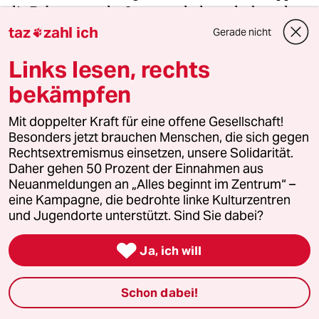
die Debatte aus der Innenstadt dann doch an den
Rand. „Das hat uns geframet: Die Grünen haben
taz
zahl ich
Gerade nicht

da gesperrt, die haben hier gesperrt, die sperren
Links lesen, rechts
überall“, sagt Kossok-Spieß. „Aber wir sind mehr
als das Klischee vom im Café am Laptop sitzenden
bekämpfen
Fahrradfahrer.“
Mit doppelter Kraft für eine offene Gesellschaft!
Besonders jetzt brauchen Menschen, die sich gegen

Rechtsextremismus einsetzen, unsere Solidarität.
Daher gehen 50 Prozent der Einnahmen aus
Neuanmeldungen an „Alles beginnt im Zentrum“ –
eine Kampagne, die bedrohte linke Kulturzentren
Egal was passiert – ob Rot-Grün-
und Jugendorte unterstützt. Sind Sie dabei?
Rot, Schwarz-Rot oder Schwarz-

Ja, ich will
Grün – es wird nicht jeden
Wählerwillen widerspiegeln
Schon dabei!
Derya Çağlar (SPD) Neukölln