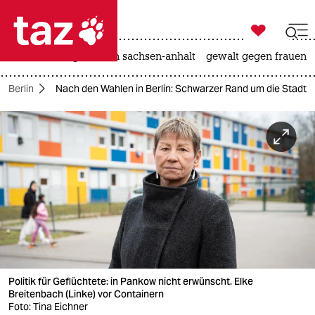

taz zahl ich
hitze
landtagswahl in sachsen-anhalt
gewalt gegen frauen

taz zahl ich
n Berlin
Nach den Wahlen in Berlin: Schwarzer Rand um die Stadt
taz zahl ich
themen
politik
öko
gesellschaft
kultur
Politik für Geflüchtete: in Pankow nicht erwünscht. Elke
sport
Breitenbach (Linke) vor Containern
Foto: Tina Eichner