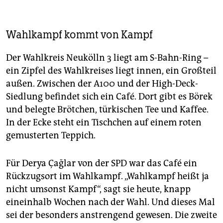
Rennen um Platz zwei nicht einfach. Die Grünen
werden sowohl von der CDU umworben als auch von
der SPD. Auch eine Groko wird derzeit sondiert. Aber
Wahlkampf kommt von Kampf
dann müsste die Noch-Regierende Franziska Giffey
(SPD) ihren Führungsanspruch aufs Rote Rathaus
Der Wahlkreis Neukölln 3 liegt am S-Bahn-Ring –
aufgeben. Die Spitzen im SPD-Landesverband gaben
ihr – trotz des schlechtesten Ergebnisses seit 1950
ein Zipfel des Wahlkreises liegt innen, ein Großteil
für die Berliner SPD – Rückenwind für Rot-Grün-Rot.
außen. Zwischen der A100 und der High-Deck-
Siedlung befindet sich ein Café. Dort gibt es Börek
Verwählt
Die Wahl zum Berliner Abgeordnetenhaus
am 26. September 2021 verlief chaotisch: lange
und belegte Brötchen, türkischen Tee und Kaffee.
Schlangen vor den Wahllokalen, falsche Stimmzettel,
In der Ecke steht ein Tischchen auf einem roten
Abstimmungen nach 18 Uhr. Das
gemusterten Teppich.
Landesverfassungsgericht ordnete daraufhin eine
komplette Wiederholung der Wahl am 12. Februar an.
Für Derya Çağlar von der SPD war das Café ein
Ob auch die Bundestagswahl in 431 Berliner
Wahlbezirken wiederholt wird, muss das
Rückzugsort im Wahlkampf. „Wahlkampf heißt ja
Bundesverfassungsgericht noch entscheiden.
(akl)
nicht umsonst Kampf“, sagt sie heute, knapp
eineinhalb Wochen nach der Wahl. Und dieses Mal
sei der besonders anstrengend gewesen. Die zweite