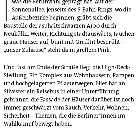
I
epaper login
was die Berlinwahl geprägt hat. Auf der
Sonnenallee, jenseits des S-Bahn-Rings, wo die
Außenbezirke beginnen, gräbt sich die
Baustelle der asphaltschwarzen A100 durch
Neukölln. Weiter, Richtung stadtauswärts, tauchen
graue Häuser auf, bunt mit Grafftit besprüht –
„unser Zuhause“ steht da in grellem Pink.
Und fast am Ende der Straße liegt die High-Deck-
Siedlung. Ein Komplex aus Wohnhäusern, Rampen
und hochgelagerten Pflasterwegen. Hier hat
an
Silvester
ein Reisebus in einer Unterführung
gebrannt, die Fassade der Häuser darüber ist noch
immer geschwärzt vom Rauch. Verkehr, Wohnen,
Sicherheit – Themen, die die Ber­li­ne­r*in­nen im
Wahlkampf bewegt haben.