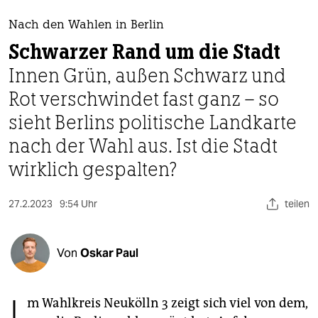
berlin
Nach den Wahlen in Berlin
nord
Schwarzer Rand um die Stadt
wahrheit
Innen Grün, außen Schwarz und
Rot verschwindet fast ganz – so
verlag
sieht Berlins politische Landkarte
verlag
nach der Wahl aus. Ist die Stadt
veranstaltungen
wirklich gespalten?
shop
27.2.2023
9:54 Uhr
teilen
fragen & hilfe
unterstützen
Von
Oskar Paul
abo
genossenschaft
m Wahlkreis Neukölln 3 zeigt sich viel von dem,