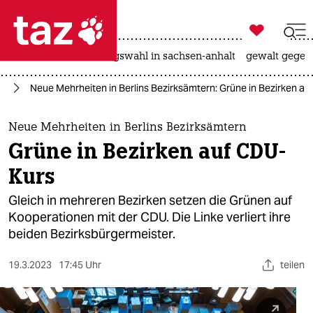

taz zahl ich
hitze
surfen
landtagswahl in sachsen-anhalt
gewalt gegen

taz zahl ich
in
Neue Mehrheiten in Berlins Bezirksämtern: Grüne in Bezirken a
taz zahl ich
themen
Neue Mehrheiten in Berlins Bezirksämtern
Grüne in Bezirken auf CDU-
politik
Kurs
öko
Gleich in mehreren Bezirken setzen die Grünen auf
Kooperationen mit der CDU. Die Linke verliert ihre
gesellschaft
beiden Bezirksbürgermeister.
kultur
19.3.2023
17:45 Uhr
teilen
sport