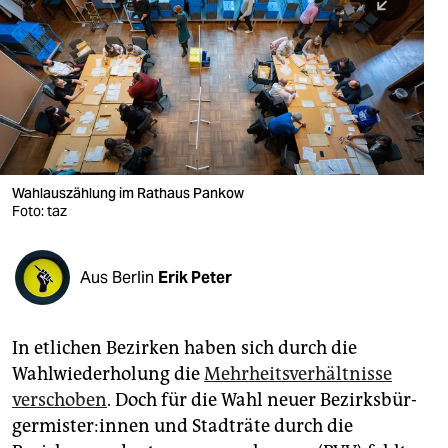
berlin
nord
wahrheit
verlag
verlag
Wahlauszählung im Rathaus Pankow
Foto: taz
veranstaltungen
shop
Aus Berlin
Erik Peter
fragen & hilfe
unterstützen
In etlichen Bezirken haben sich durch die
Wahlwiederholung die
Mehrheitsverhältnisse
abo
verschoben
. Doch für die Wahl neuer Be­zirks­bür­
genossenschaft
ger­mis­te­r:in­nen und Stadträte durch die