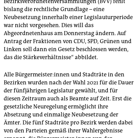
Bezirksverordnetenversammlungen (BVV) fehlt
epaper login
bislang die rechtliche Grundlage – eine
Neubesetzung innerhalb einer Legislauturperiode
war nicht vorgesehen. Dies will das
Abgeordnetenhaus am Donnerstag ändern. Auf
Antrag der Fraktionen von CDU, SPD, Grünen und
Linken soll dann ein Gesetz beschlossen werden,
das die Stärkeverhältnisse“ abbildet.
Alle Bür­ger­meis­te­r:in­nen und Stadträte in den
Bezirken wurden nach der Wahl 2021 für die Dauer
der fünfjährigen Legislatur gewählt, und für
diesen Zeitraum auch als Beamte auf Zeit. Erst die
gesetzliche Neuregelung ermöglicht ihre
Absetzung und einmalige Neubesetzung der
Ämter. Die fünf Stadträte pro Bezirk werden dabei
von den Parteien gemäß ihrer Wahlergebnisse