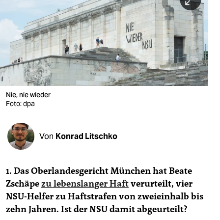
berlin
nord
wahrheit
verlag
verlag
Nie, nie wieder
Foto: dpa
veranstaltungen
shop
Von
Konrad Litschko
fragen & hilfe
unterstützen
1. Das Oberlandesgericht München hat Beate
Zschäpe
zu lebenslanger Haft
verurteilt, vier
abo
NSU-Helfer zu Haftstrafen von zweieinhalb bis
genossenschaft
zehn Jahren. Ist der NSU damit abgeurteilt?