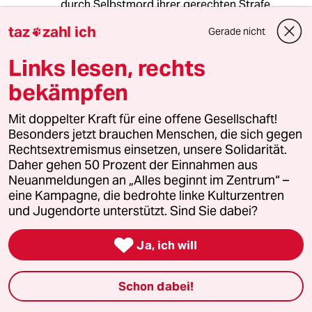
durch Selbstmord ihrer gerechten Strafe
entzogen hatten). Weil aber die Hintergründe,
taz
zahl ich
Gerade nicht

sowie die Rolle der Sympathisanten und
Helfershelfer nicht ausreichend aufgearbeitet
Links lesen, rechts
wurden, konnten die verbliebenen Terroristen
bis Anfang der 1990er ihr mörderisches
bekämpfen
Handwerk fortsetzen.
Mit doppelter Kraft für eine offene Gesellschaft!
Auch jetzt ist zu befürchten, dass, in ähnlicher
Besonders jetzt brauchen Menschen, die sich gegen
Weise, bislang unentdeckt gebliebene
Rechtsextremismus einsetzen, unsere Solidarität.
Rechtsterroristen das „Werk“ ihrer
Daher gehen 50 Prozent der Einnahmen aus
„Kameraden“ vom NSU fortsetzen!
Neuanmeldungen an „Alles beginnt im Zentrum“ –
eine Kampagne, die bedrohte linke Kulturzentren
und Jugendorte unterstützt. Sind Sie dabei?
Hampelstielz
H

Ja, ich will
14.07.2018
,
15:38 Uhr
@Pfanni:
An die Fahndungsfotoposter auf
Schon dabei!
Polizeiwachen in der damaligen Zeit