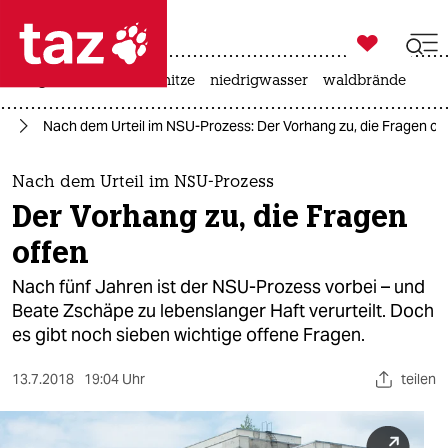

taz zahl ich
krieg in der ukraine
hitze
niedrigwasser
waldbrände

taz zahl ich
or
Nach dem Urteil im NSU-Prozess: Der Vorhang zu, die Fragen of
taz zahl ich
themen
Nach dem Urteil im NSU-Prozess
Der Vorhang zu, die Fragen
politik
offen
öko
Nach fünf Jahren ist der NSU-Prozess vorbei – und
Beate Zschäpe zu lebenslanger Haft verurteilt. Doch
gesellschaft
es gibt noch sieben wichtige offene Fragen.
kultur
13.7.2018
19:04 Uhr
teilen
sport