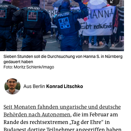
berlin
nord
wahrheit
verlag
verlag
Sieben Stunden soll die Durchsuchung von Hanna S. in Nürnberg
gedauert haben
veranstaltungen
Foto: Moritz Schlenk/imago
shop
fragen & hilfe
Aus Berlin
Konrad Litschko
unterstützen
Seit Monaten fahnden ungarische und deutsche
abo
Behörden nach Autonomen
, die im Februar am
genossenschaft
Rande des rechtsextremen „Tag der Ehre“ in
Budapest dortige Teilnehmer angegriffen haben