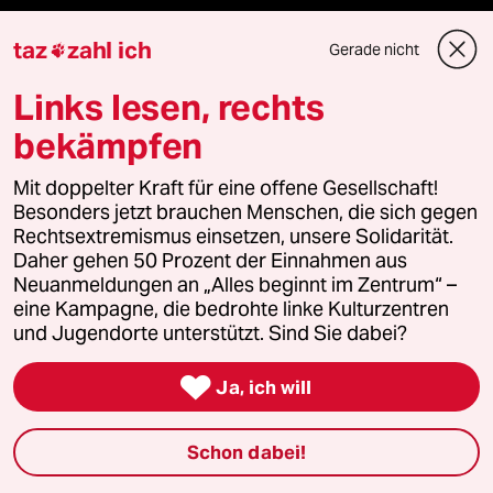
Sport
taz
zahl ich
Gerade nicht

Berlin
Links lesen, rechts
bekämpfen
Nord
Mit doppelter Kraft für eine offene Gesellschaft!
Wahrheit
Besonders jetzt brauchen Menschen, die sich gegen
Rechtsextremismus einsetzen, unsere Solidarität.
Daher gehen 50 Prozent der Einnahmen aus
Neuanmeldungen an „Alles beginnt im Zentrum“ –
Themen
eine Kampagne, die bedrohte linke Kulturzentren
und Jugendorte unterstützt. Sind Sie dabei?
Bergsteigen

Ja, ich will
USA unter Trump
Schon dabei!
Katzen