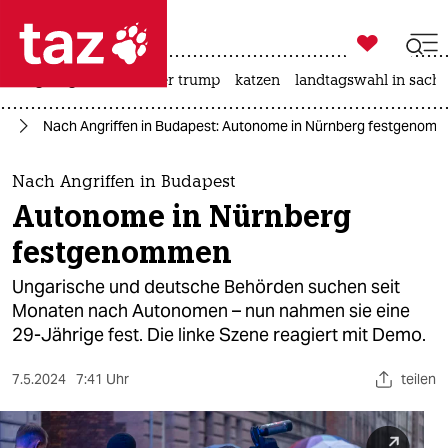

taz zahl ich
bergsteigen
usa unter trump
katzen
landtagswahl in sachs

taz zahl ich
fa
Nach Angriffen in Budapest: Autonome in Nürnberg festgenom
taz zahl ich
themen
Nach Angriffen in Budapest
Autonome in Nürnberg
politik
festgenommen
öko
Ungarische und deutsche Behörden suchen seit
Monaten nach Autonomen – nun nahmen sie eine
gesellschaft
29-Jährige fest. Die linke Szene reagiert mit Demo.
kultur
7.5.2024
7:41 Uhr
teilen
sport