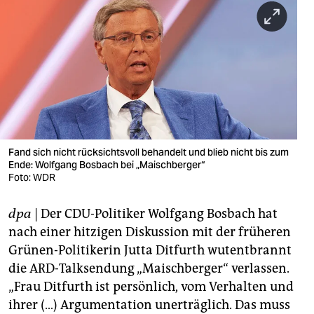
berlin
nord
wahrheit
verlag
verlag
veranstaltungen
Fand sich nicht rücksichtsvoll behandelt und blieb nicht bis zum
Ende: Wolfgang Bosbach bei „Maischberger“
Foto: WDR
shop
fragen & hilfe
dpa
| Der CDU-Politiker Wolfgang Bosbach hat
nach einer hitzigen Diskussion mit der früheren
unterstützen
Grünen-Politikerin Jutta Ditfurth wutentbrannt
abo
die ARD-Talksendung „Maischberger“ verlassen.
„Frau Ditfurth ist persönlich, vom Verhalten und
genossenschaft
ihrer (…) Argumentation unerträglich. Das muss