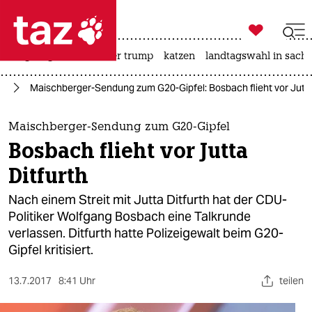

taz zahl ich
bergsteigen
usa unter trump
katzen
landtagswahl in sachs

taz zahl ich
rg
Maischberger-Sendung zum G20-Gipfel: Bosbach flieht vor Jutta
taz zahl ich
themen
Maischberger-Sendung zum G20-Gipfel
Bosbach flieht vor Jutta
politik
Ditfurth
öko
Nach einem Streit mit Jutta Ditfurth hat der CDU-
Politiker Wolfgang Bosbach eine Talkrunde
gesellschaft
verlassen. Ditfurth hatte Polizeigewalt beim G20-
Gipfel kritisiert.
kultur
sport
13.7.2017
8:41 Uhr
teilen