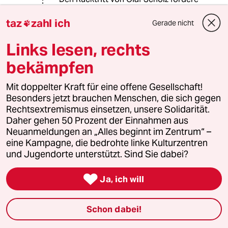
ich nach wie vor auch. Er und Frau
taz
zahl ich
Merkel haben doch dieses ganze
Gerade nicht

abstruse „Helden“ -treffen hier in
Hamburg auf den Weg gebracht.
Links lesen, rechts
Frau Merkel hat gebeten und Olaf
bekämpfen
Scholz hat sich dem gebeugt und
damit gegen die Bürger der Stadt
Mit doppelter Kraft für eine offene Gesellschaft!
entschieden, in der er der
Besonders jetzt brauchen Menschen, die sich gegen
Bürgermeister ist, nicht der
Rechtsextremismus einsetzen, unsere Solidarität.
Kanzlerkandidat. Spätestens nach
Daher gehen 50 Prozent der Einnahmen aus
der klaren Abstimmung hier gegen
Neuanmeldungen an „Alles beginnt im Zentrum“ –
Olympia hätte er wissen können, dass
eine Kampagne, die bedrohte linke Kulturzentren
die Hamburger mehrheitlich keinen
und Jugendorte unterstützt. Sind Sie dabei?
Bock auf derartige
Mammutveranstaltungen haben.

Weltoffenheit - Ja, Größenwahnsinn -
Ja, ich will
Nein. Nach seiner
Regierungserklärung ist leider zu
Schon dabei!
befürchten, dass er das immer noch
nicht so richtig verstanden hat und