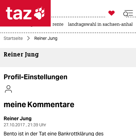

taz zahl ich
hitze
niedrigwasser
rente
landtagswahl in sachsen-anhalt

taz zahl ich
Startseite
Reiner Jung
taz zahl ich
Reiner Jung
themen
politik
Profil-Einstellungen
öko
gesellschaft
meine Kommentare
kultur
Reiner Jung
sport
27.10.2017 , 21:39 Uhr
Bento ist in der Tat eine Bankrottklärung des