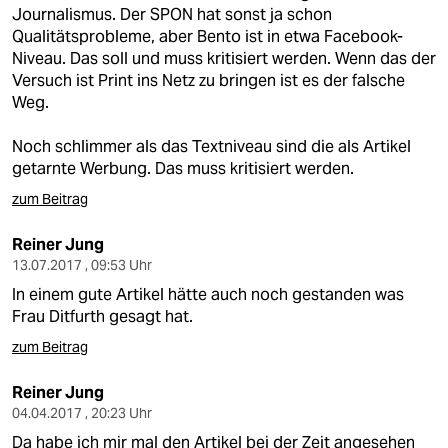
berlin
Journalismus. Der SPON hat sonst ja schon
Qualitätsprobleme, aber Bento ist in etwa Facebook-
nord
Niveau. Das soll und muss kritisiert werden. Wenn das der
Versuch ist Print ins Netz zu bringen ist es der falsche
wahrheit
Weg.
verlag
Noch schlimmer als das Textniveau sind die als Artikel
getarnte Werbung. Das muss kritisiert werden.
verlag
zum Beitrag
veranstaltungen
Reiner Jung
shop
13.07.2017 , 09:53 Uhr
fragen & hilfe
In einem gute Artikel hätte auch noch gestanden was
Frau Ditfurth gesagt hat.
unterstützen
zum Beitrag
abo
Reiner Jung
genossenschaft
04.04.2017 , 20:23 Uhr
Da habe ich mir mal den Artikel bei der Zeit angesehen