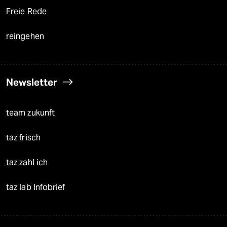
Freie Rede
reingehen
Newsletter
team zukunft
taz frisch
taz zahl ich
taz lab Infobrief