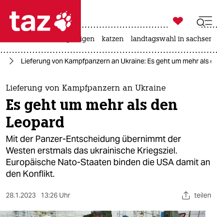

taz zahl ich
ceuta
hitze
bergsteigen
katzen
landtagswahl in sachsen-

taz zahl ich
ne
Lieferung von Kampfpanzern an Ukraine: Es geht um mehr als d
taz zahl ich
themen
Lieferung von Kampfpanzern an Ukraine
Es geht um mehr als den
politik
Leopard
öko
Mit der Panzer-Entscheidung übernimmt der
Westen erstmals das ukrainische Kriegsziel.
gesellschaft
Europäische Nato-Staaten binden die USA damit an
den Konflikt.
kultur
sport
28.1.2023
13:26 Uhr
teilen