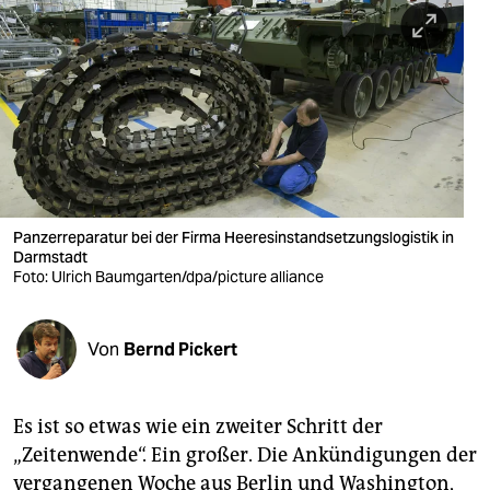
berlin
nord
wahrheit
verlag
verlag
veranstaltungen
Panzerreparatur bei der Firma Heeresinstandsetzungslogistik in
Darmstadt
shop
Foto: Ulrich Baumgarten/dpa/picture alliance
fragen & hilfe
Von
Bernd Pickert
unterstützen
abo
Es ist so etwas wie ein zweiter Schritt der
genossenschaft
„Zeitenwende“. Ein großer. Die Ankündigungen der
vergangenen Woche aus Berlin und Washington,