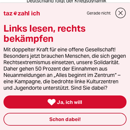
"Deutschland folgt der Kriegsdynamik"
taz
zahl ich
Nur weiter so. Dann brauchen wir uns bald über
Gerade nicht

den Klimawandel keine Gedanken mehr zu
Links lesen, rechts
machen...
bekämpfen
Nico Frank
Mit doppelter Kraft für eine offene Gesellschaft!
28.01.2023
,
17:27 Uhr
Besonders jetzt brauchen Menschen, die sich gegen
Rechtsextremismus einsetzen, unsere Solidarität.
Russland wird der Ukraine bisher nicht her und
Daher gehen 50 Prozent der Einnahmen aus
das ohne US/EU Kampfpanzer. Folglich:
Neuanmeldungen an „Alles beginnt im Zentrum“ –
Denkgesetzlich wird es Russland mit einer
eine Kampagne, die bedrohte linke Kulturzentren
Ukraine die über US/EU Kampfpanzer verfügt
und Jugendorte unterstützt. Sind Sie dabei?
noch schwerer haben militärisch operative
Erfolge zu erringen.

Ja, ich will
Ich persönlich glaube den Amerikanern, dass
sie Russland maximal schwächen wollen und
deshalb der Kampf bis zum letzten
Schon dabei!
ukrainischen Mann (Ansage von Lindsey
Graham) andauern wird. M.Mn ist dies nicht im