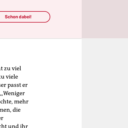
r Frauen
eniger
Schon dabei!
erreichte
t zu viel
u viele
er passt er
 „‚Weniger
echte, mehr
men, die
er
cht und ihr