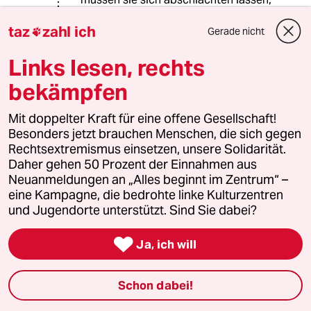
wie Vieh? Terrorismus wenn es denn
taz
zahl ich
einer war, ist die Antwort auf die
Gerade nicht

illegalen Kriege des Westens, Im
Links lesen, rechts
Übrigen alleine seit dem Ende des
2.WK über 40 illegale Kriege ohne UN
bekämpfen
Mandat, also Völkerrechtswidrig.
Warum werden dafür die
Mit doppelter Kraft für eine offene Gesellschaft!
Verantwortlichen nicht in Den Haag
Besonders jetzt brauchen Menschen, die sich gegen
angeklagt?
Rechtsextremismus einsetzen, unsere Solidarität.
Daher gehen 50 Prozent der Einnahmen aus
Neuanmeldungen an „Alles beginnt im Zentrum“ –
628 (Profil gelöscht)
6G
eine Kampagne, die bedrohte linke Kulturzentren
21.12.2016
,
15:30 Uhr
und Jugendorte unterstützt. Sind Sie dabei?
@heino Ewerth:

Bei aller berechtigten Kritik am
Ja, ich will
Westen, das ist doch ganz großer
Schwachsinn. Terrorismus ist keine
Schon dabei!
Antwort auf irgendwas, sondern
einfach nur hemmungslos ausgelebte