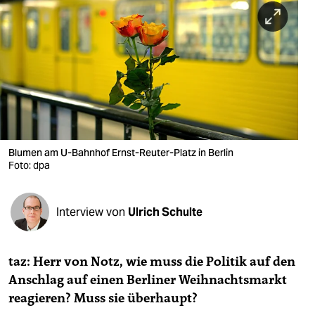
berlin
nord
wahrheit
verlag
verlag
veranstaltungen
Blumen am U-Bahnhof Ernst-Reuter-Platz in Berlin
Foto: dpa
shop
fragen & hilfe
Interview von
Ulrich Schulte
unterstützen
taz: Herr von Notz, wie muss die Politik auf den
abo
Anschlag auf einen Berliner Weihnachtsmarkt
genossenschaft
reagieren? Muss sie überhaupt?