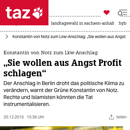

taz zahl ich
niedrigwasser
rente
landtagswahl in sachsen-anhalt
hybri

taz zahl ich
kt
Konstantin von Notz zum Lkw-Anschlag: „Sie wollen aus Angst Pr
taz zahl ich
themen
Konstantin von Notz zum Lkw-Anschlag
„Sie wollen aus Angst Profit
politik
schlagen“
öko
Der Anschlag in Berlin droht das politische Klima zu
verändern, warnt der Grüne Konstantin von Notz.
gesellschaft
Rechte und Islamisten könnten die Tat
instrumentalisieren.
kultur
sport
20.12.2016
15:36 Uhr
teilen