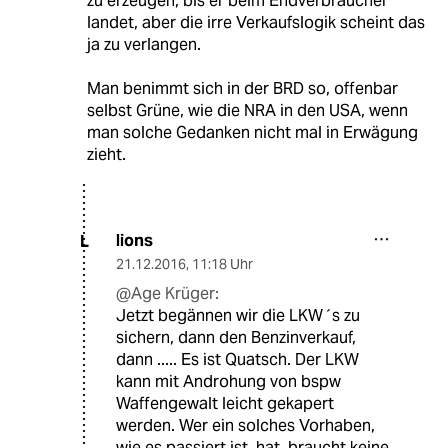
zu erzeugen, bis er beim Endverbraucher
landet, aber die irre Verkaufslogik scheint das
ja zu verlangen.
Man benimmt sich in der BRD so, offenbar
selbst Grüne, wie die NRA in den USA, wenn
man solche Gedanken nicht mal in Erwägung
zieht.
lions
L
21.12.2016
,
11:18 Uhr
@Age Krüger:
Jetzt begännen wir die LKW´s zu
sichern, dann den Benzinverkauf,
dann ..... Es ist Quatsch. Der LKW
kann mit Androhung von bspw
Waffengewalt leicht gekapert
werden. Wer ein solches Vorhaben,
wie es passiert ist, hat, braucht keine