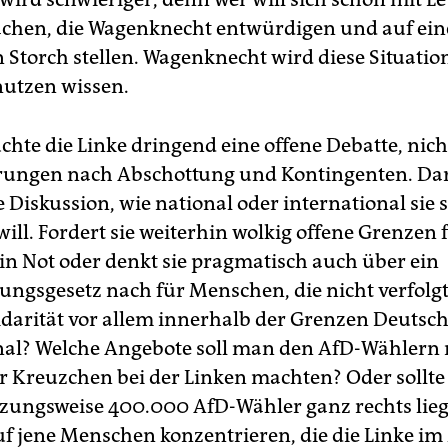
hen, die Wagenknecht entwürdigen und auf eine
n Storch stellen. Wagenknecht wird diese Situatio
 nutzen wissen.
chte die Linke dringend eine offene Debatte, nich
rungen nach Abschottung und Kontingenten. Da
 Diskussion, wie national oder international sie 
will. Fordert sie weiterhin wolkig offene Grenzen f
n Not oder denkt sie pragmatisch auch über ein
ngsgesetz nach für Menschen, die nicht verfolg
olidarität vor allem innerhalb der Grenzen Deutsc
nal? Welche Angebote soll man den AfD-Wählern
hr Kreuzchen bei der Linken machten? Oder sollte 
tzungsweise 400.000 AfD-Wähler ganz rechts lieg
uf jene Menschen konzentrieren, die die Linke 