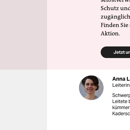
Schutz und 
zugänglich
Finden Sie
Aktion.
Jetzt u
Anna 
Leiteri
Schwerp
Leitete 
kümmerte
Kadersc