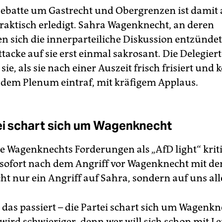
ebatte um Gastrecht und Obergrenzen ist damit
praktisch erledigt. Sahra Wagenknecht, an deren
 sich die innerparteiliche Diskussion entzündet h
tacke auf sie erst einmal sakrosant. Die Delegier
ie, als sie nach einer Auszeit frisch frisiert und 
 dem Plenum eintraf, mit kräfigem Applaus.
ei schart sich um Wagenknecht
e Wagenknechts Forderungen als „AfD light“ kritis
ch sofort nach dem Angriff vor Wagenknecht mit d
cht nur ein Angriff auf Sahra, sondern auf uns all
das passiert – die Partei schart sich um Wagenkne
 wird schwieriger, denn wer will sich schon mit L