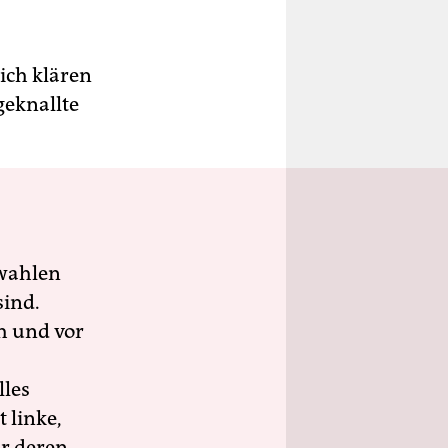
ich klären
geknallte
wahlen
sind.
h und vor
lles
 linke,
ür deren