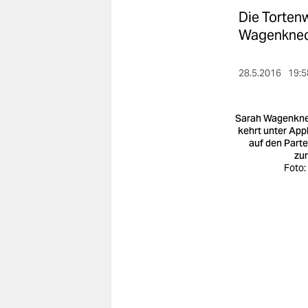
berlin
Die Tortenw
nord
Wagenknech
wahrheit
28.5.2016
19:5
verlag
Sarah Wagenkn
verlag
kehrt unter App
auf den Parte
veranstaltungen
zu
Foto:
shop
fragen & hilfe
unterstützen
abo
genossenschaft