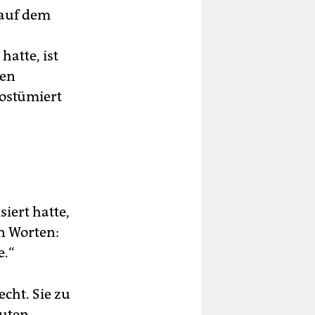
 auf dem
atte, ist
ten
kostümiert
iert hatte,
en Worten:
e.“
cht. Sie zu
euten