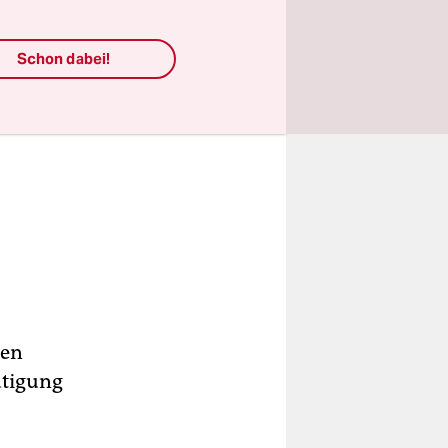
Schon dabei!
nen
ütigung