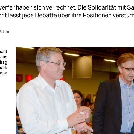
erfer haben sich verrechnet. Die Solidarität mit S
t lässt jede Debatte über ihre Positionen verstu
8 Uhr
echt
laus
itag
rück
 dpa