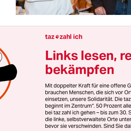
taz
zahl ich

 hat es auch Sahra Wagenknecht getroffen: sie b
Links lesen, r
teitag der Linken in Magdeburg eine Sahnetorte 
rückt. Damit erlitt Wagenknecht das gleiche Schi
bekämpfen
rau Beatrix von Storch drei Monate zuvor.
Mit doppelter Kraft für eine offene G
ele war von den Werfern – zwei Personen aus link
brauchen Menschen, die sich vor O
 – beabsichtigt. Wagenknecht reagierte später mit
einsetzen, unsere Solidarität. Die ta
„schlimmer als die Torte sei die Beleidigung mit
beginnt im Zentrum“. 50 Prozent a
ene gestellt zu werden.“
bei taz zahl ich gehen – bis zum 30
die linke, selbstverwaltete Orte unte
bevor sie verschwinden. Sind Sie da