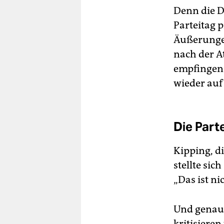
Denn die D
Parteitag 
Äußerungen
nach der At
empfingen s
wieder auf
Die Part
Kipping, di
stellte si
„Das ist ni
Und genau 
kritisieren