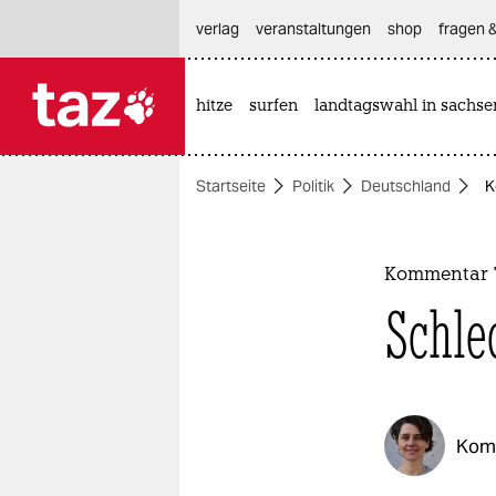
hautnavigation anspringen
hauptinhalt anspringen
footer anspringen
verlag
veranstaltungen
shop
fragen &
hitze
surfen
landtagswahl in sachse

taz zahl ich
taz zahl ich
Startseite
Politik
Deutschland
K
themen
politik
Kommentar 
öko
Schle
gesellschaft
kultur
Kom
sport