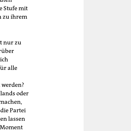
 Stufe mit
n zu ihrem
t nur zu
rüber
sich
ür alle
t werden?
hlands oder
 machen,
die Partei
en lassen
im Moment