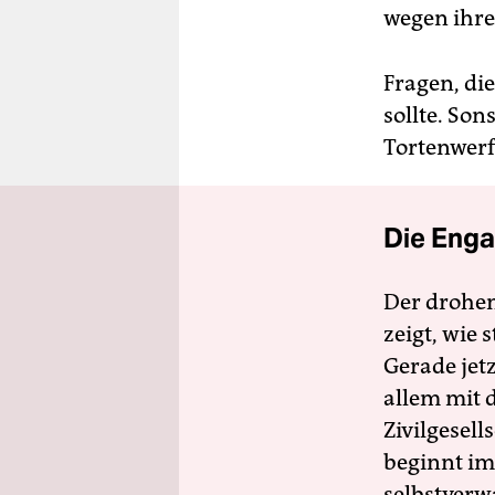
wegen ihrer
Fragen, di
sollte. Son
Tortenwerf
Die Enga
Der drohe
zeigt, wie
Gerade jet
allem mit d
Zivilgesell
beginnt im
selbstverw