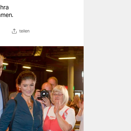
ahra
mmen.
teilen