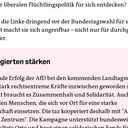
 liberalen Flüchtlingspolitik für sich entdecken?
e die Linke dringend vor der Bundestagswahl für s
st macht sie sich angreifbar – nicht nur für durch
er.
gierten stärken
nde Erfolg der AfD bei den kommenden Landtags
 stark rechtsextreme Kräfte inzwischen geworden 
zt braucht es Zusammenhalt und Solidarität. Auc
en Menschen, die sich vor Ort für eine starke
schaft einsetzen. Die taz kooperiert deshalb mit "A
 Zentrum". Die Kampagne unterstützt bundesweit
altete Orte und baut einen solidarischen Fonds f