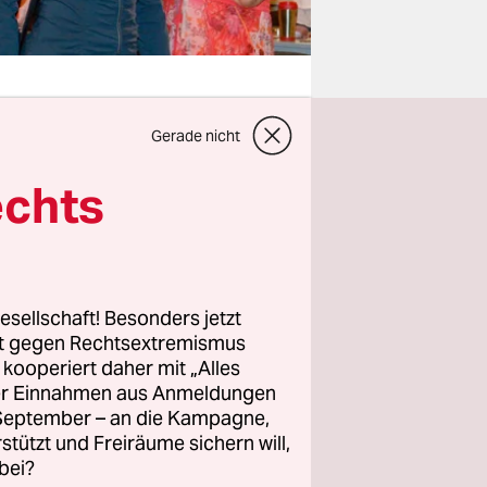
Gerade nicht
ekam beim
echts
ins Gesicht
cksal wie
esellschaft! Besonders jetzt
en
rt gegen Rechtsextremismus
 der
z kooperiert daher mit „Alles
 von Storch
ller Einnahmen aus Anmeldungen
. September – an die Kampagne,
rstützt und Freiräume sichern will,
bei?