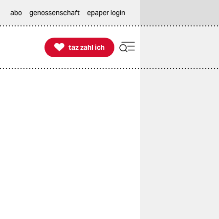
abo
genossenschaft
epaper login

taz zahl ich
taz zahl ich