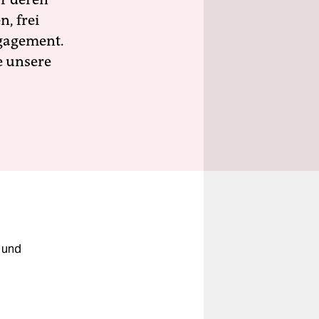
n, frei
ngagement.
e unsere
z und