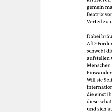
gemein mac
Beatrix vo
Vorteil zu
Dabei bräu
AfD-Forde
schwebt die
aufstellen 
Menschen i
Einwanderu
Will sie S
internatio
die einst i
diese schä
und sich a