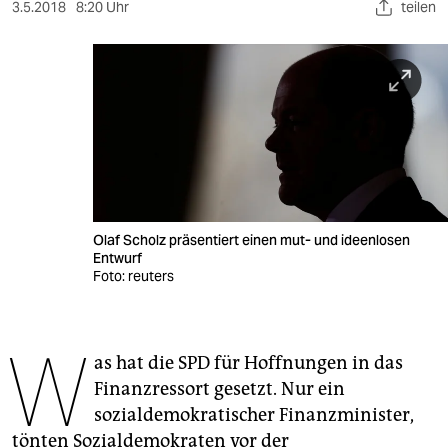
berlin
3.5.2018
8:20 Uhr
teilen
nord
wahrheit
verlag
verlag
veranstaltungen
Olaf Scholz präsentiert einen mut- und ideenlosen
shop
Entwurf
Foto: reuters
fragen & hilfe
unterstützen
W
as hat die SPD für Hoffnungen in das
abo
Finanzressort gesetzt. Nur ein
genossenschaft
sozialdemokratischer Finanzminister,
tönten Sozialdemokraten vor der