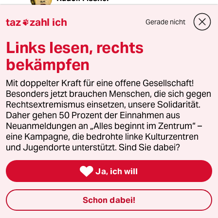
04.05.2018
,
19:16 Uhr
taz
zahl ich
Gerade nicht

@80576 (Profil gelöscht):
Um z.B. nicht zu verhungern?
Links lesen, rechts
Schlechtes Argument?
bekämpfen
Mit doppelter Kraft für eine offene Gesellschaft!
TazTiz
T
Besonders jetzt brauchen Menschen, die sich gegen
05.05.2018
,
15:42 Uhr
Rechtsextremismus einsetzen, unsere Solidarität.
@Rudolf Fissner:
Daher gehen 50 Prozent der Einnahmen aus
Kann man Geld essen?
Neuanmeldungen an „Alles beginnt im Zentrum“ –
Hunger ist wirklich keine Frage des
eine Kampagne, die bedrohte linke Kulturzentren
Geldes.
und Jugendorte unterstützt. Sind Sie dabei?

Ja, ich will
agerwiese
A
04.05.2018
,
23:07 Uhr
Schon dabei!
@Rudolf Fissner:
Dazu brauchen Sie keine