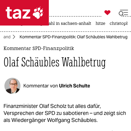

taz zahl ich
iran-krieg
landtagswahl in sachsen-anhalt
hitze
christophe

taz zahl ich
hland
Kommentar SPD-Finanzpolitik: Olaf Schäubles Wahlbetrug
taz zahl ich
Kommentar SPD-Finanzpolitik
themen
Olaf Schäubles Wahlbetrug
politik
öko
Kommentar von
Ulrich Schulte
gesellschaft
kultur
Finanzminister Olaf Scholz tut alles dafür,
Versprechen der SPD zu sabotieren – und zeigt sich
sport
als Wiedergänger Wolfgang Schäubles.