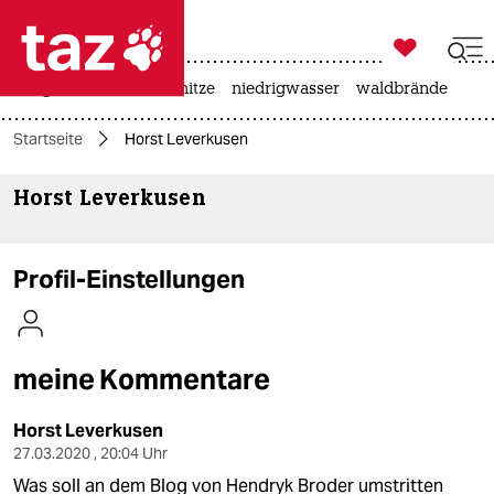

taz zahl ich
krieg in der ukraine
hitze
niedrigwasser
waldbrände

taz zahl ich
Startseite
Horst Leverkusen
taz zahl ich
Horst Leverkusen
themen
politik
Profil-Einstellungen
öko
gesellschaft
meine Kommentare
kultur
Horst Leverkusen
sport
27.03.2020 , 20:04 Uhr
Was soll an dem Blog von Hendryk Broder umstritten