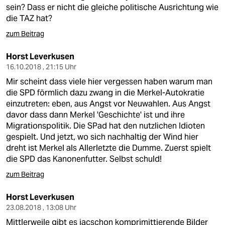
berlin
sein? Dass er nicht die gleiche politische Ausrichtung wie
die TAZ hat?
nord
zum Beitrag
wahrheit
Horst Leverkusen
verlag
16.10.2018 , 21:15 Uhr
Mir scheint dass viele hier vergessen haben warum man
verlag
die SPD förmlich dazu zwang in die Merkel-Autokratie
einzutreten: eben, aus Angst vor Neuwahlen. Aus Angst
veranstaltungen
davor dass dann Merkel 'Geschichte' ist und ihre
Migrationspolitik. Die SPad hat den nutzlichen Idioten
shop
gespielt. Und jetzt, wo sich nachhaltig der Wind hier
fragen & hilfe
dreht ist Merkel als Allerletzte die Dumme. Zuerst spielt
die SPD das Kanonenfutter. Selbst schuld!
unterstützen
zum Beitrag
abo
Horst Leverkusen
genossenschaft
23.08.2018 , 13:08 Uhr
Mittlerweile gibt es jacschon komprimittierende Bilder