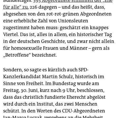
Bundestages.
393 Abgeordnete stimmten der „Ehe
epaper login
für alle“ zu
, 226 dagegen – und das heißt, dass,
abgesehen von den rot-rot-grünen Abgeordneten
eine erhebliche Zahl von Unionsleuten
zugestimmt haben muss: geschätzt ein knappes
Viertel. Das ist, alles in allem, ein historischer Tag
in der deutschen Geschichte, und zwar nicht allein
für homosexuelle Frauen und Männer – gern als
„Betroffene“ bezeichnet.
Sondern, so sagte es kürzlich auch SPD-
Kanzlerkandidat Martin Schulz, historisch im
Sinne von Freiheit. Im Bundestag wurde am
Freitag, 30. Juni, kurz nach 9 Uhr, beschlossen,
dass das christlich fundierte Eherecht abgelöst
wird durch ein Institut, das zwei Menschen
schützt. In den Worten des CDU-Abgeordneten
Jan-Marco Luczak, vergebens an die Mehrheit