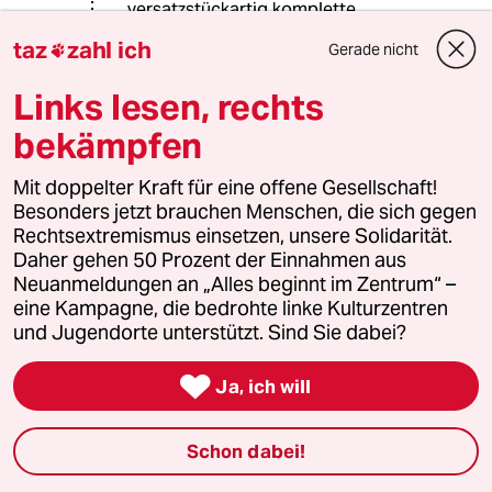
versatzstückartig komplette
Kommentare munter hin und her
taz
zahl ich
Gerade nicht

kopiert werden, doch einen sehr
begrenzten Unterhaltungswert.
Links lesen, rechts
Fördert auch nicht die
Glaubwürdigkeit.
bekämpfen
Trotzdem schönen Sonntag!
Mit doppelter Kraft für eine offene Gesellschaft!
Besonders jetzt brauchen Menschen, die sich gegen
Rechtsextremismus einsetzen, unsere Solidarität.
Daher gehen 50 Prozent der Einnahmen aus
Nikolai Nikitin
Neuanmeldungen an „Alles beginnt im Zentrum“ –
02.07.2017
,
08:15 Uhr
eine Kampagne, die bedrohte linke Kulturzentren
@esgehtauchanders:
und Jugendorte unterstützt. Sind Sie dabei?
Wie Sie ebenfalls nicht bemerkt
haben mögen, geht es mir

Ja, ich will
vornehmlich um inhaltliche
Auseinandersetzungen. Ich ordne
mich selbst seit Jahrzehnten dem
Schon dabei!
linken Spektrum zu, stelle aber
trotzdem auch sämtliche linken