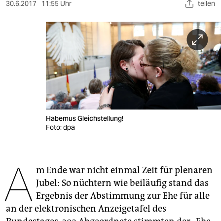
berlin
30.6.2017
11:55 Uhr
teilen
nord
wahrheit
verlag
verlag
veranstaltungen
Habemus Gleichstellung!
shop
Foto: dpa
fragen & hilfe
A
unterstützen
m Ende war nicht einmal Zeit für plenaren
Jubel: So nüchtern wie beiläufig stand das
abo
Ergebnis der Abstimmung zur Ehe für alle
genossenschaft
an der elektronischen Anzeigetafel des