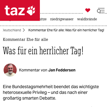

taz zahl ich
krieg in der ukraine
hitze
niedrigwasser
waldbrände

taz zahl ich
Deutschland
Kommentar Ehe für alle: Was für ein herrlicher Tag!
taz zahl ich
Kommentar Ehe für alle
themen
Was für ein herrlicher Tag!
politik
öko
Kommentar von
Jan Feddersen
gesellschaft
kultur
Eine Bundestagsmehrheit beendet das wichtigste
heterosexuelle Privileg – und das nach einer
sport
großartig smarten Debatte.