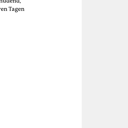
rmüdend,
eren Tagen