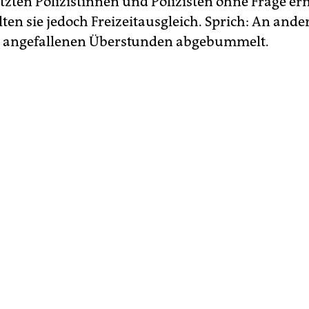
etzten Polizistinnen und Polizisten ohne Frage e
lten sie jedoch Freizeitausgleich. Sprich: An and
e angefallenen Überstunden abgebummelt.