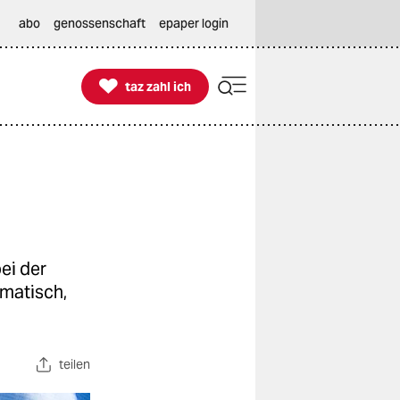
abo
genossenschaft
epaper login

taz zahl ich
taz zahl ich
ei der
amatisch,
teilen