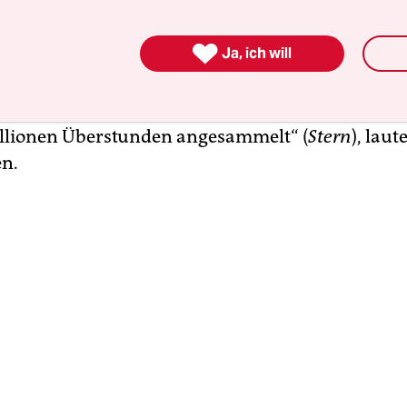
en Überstunden zugleich, um an die Regierung zu
, „der Staat wäre gut beraten, kräftig in die Polize

Ja, ich will
n“. Bundesweit griffen Medien die Meldung der
N
 leisten 22 Millionen Überstunden!“ (
Tag24
), „Wi
lionen Überstunden“ (
MoPo
) oder „Polizisten habe
llionen Überstunden angesammelt“ (
Stern
), laut
en.