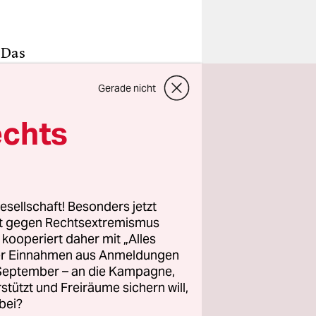
 Das
Gerade nicht
m noch
n
echts
n
zahlen.
esellschaft! Besonders jetzt
auf
rt gegen Rechtsextremismus
hen Grund
z kooperiert daher mit „Alles
ller Einnahmen aus Anmeldungen
sätze bei
. September – an die Kampagne,
rstützt und Freiräume sichern will,
ng über die
bei?