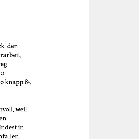
k, den
rarbeit,
weg
00
lso knapp 85
voll, weil
sen
indest in
fallen.