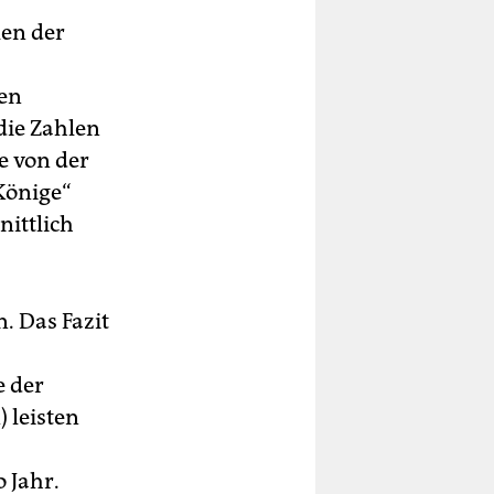
len der
den
die Zahlen
ie von der
Könige“
ittlich
. Das Fazit
e der
 leisten
 Jahr.