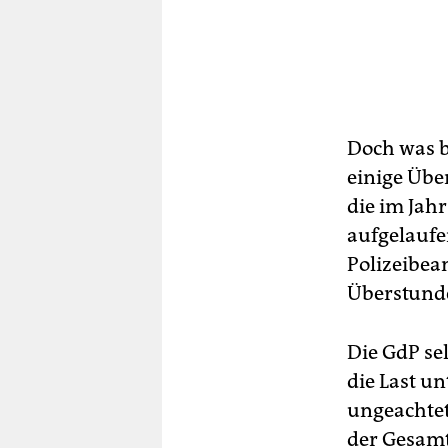
Doch was b
einige Übe
die im Jah
aufgelaufe
Polizeibeam
Überstund
Die GdP se
die Last un
ungeachtet
der Gesamt