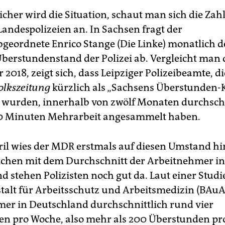
icher wird die Situation, schaut man sich die Zah
Landespolizeien an. In Sachsen fragt der
geordnete Enrico Stange (Die Linke) monatlich 
Überstundenstand der Polizei ab. Vergleicht man 
r 2018, zeigt sich, dass Leipziger Polizeibeamte, d
olkszeitung
kürzlich als „Sachsens Überstunden-
 wurden, innerhalb von zwölf Monaten durchschn
40 Minuten Mehrarbeit angesammelt haben.
il wies der MDR erstmals auf diesen Umstand hin
lichen mit dem Durchschnitt der Arbeitnehmer in
d stehen Polizisten noch gut da. Laut einer Studi
alt für Arbeitsschutz und Arbeitsmedizin (BAuA)
er in Deutschland durchschnittlich rund vier
n pro Woche, also mehr als 200 Überstunden pro