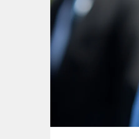
berlin
nord
wahrheit
verlag
verlag
veranstaltungen
shop
fragen & hilfe
unterstützen
abo
genossenschaft