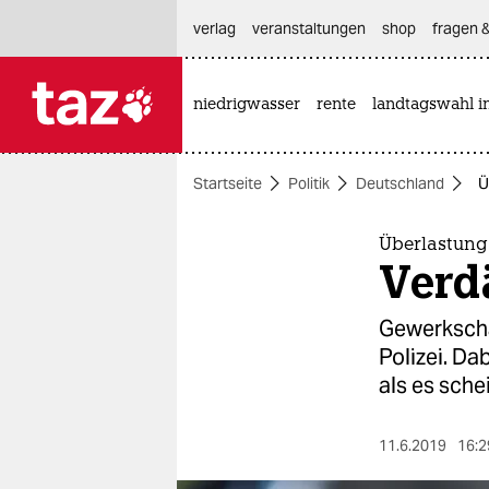
hautnavigation anspringen
hauptinhalt anspringen
footer anspringen
verlag
veranstaltungen
shop
fragen &
niedrigwasser
rente
landtagswahl i

taz zahl ich
taz zahl ich
Startseite
Politik
Deutschland
Ü
themen
politik
Überlastung 
Verdä
öko
Gewerkscha
gesellschaft
Polizei. Da
als es schei
kultur
sport
11.6.2019
16:2