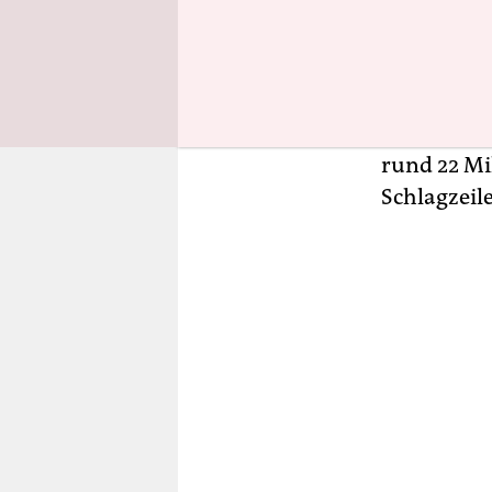
22 Million
appellieren
investiere
„Polizisten
als 22 Mil
rund 22 Mi
Schlagzeil