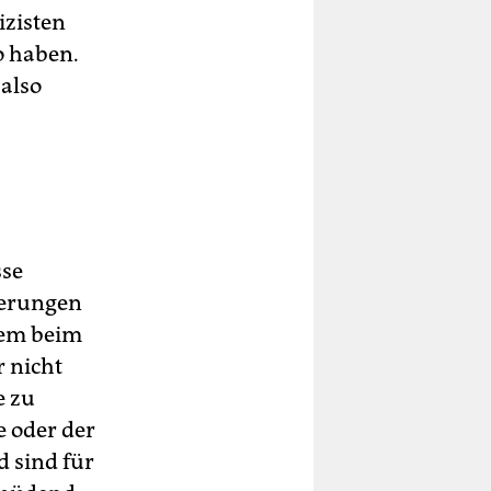
izisten
o haben.
 also
sse
ierungen
blem beim
r nicht
e zu
 oder der
 sind für