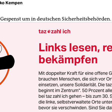
iko Kempen
n Gespenst um in deutschen Sicherheitsbehörden.
iner überarbeiteten Polizei, die rund um die Uhr
taz
zahl ich

en macht und trotzdem mit ihren Aufgaben kau
kommt. Diesen Eindruck bekommt man, folgt ma
Links lesen, r
gen der Polizeigewerkschaften – und zahlreiche
ichten über dramatisch anmutende Überstunden
bekämpfen
nen Überstunden bei der Polizei“ schrieb die
Neue
Mit doppelter Kraft für eine offene G
r Zeitung (NOZ)
im Januar 2019 und berief sich 
brauchen Menschen, die sich vor O
r Gewerkschaft der Polizei (GdP). Als wesentlic
einsetzen, unsere Solidarität. Die ta
beginnt im Zentrum“. 50 Prozent a
elen Überstunden nannte sie permanente Dauerein
bei taz zahl ich gehen – bis zum 30
hen Großlagen. Der Vorsitzende der Deutschen
die linke, selbstverwaltete Orte unte
erkschaft (DPolG) Rainer Wendt nutzte die Meldu
bevor sie verschwinden. Sind Sie da