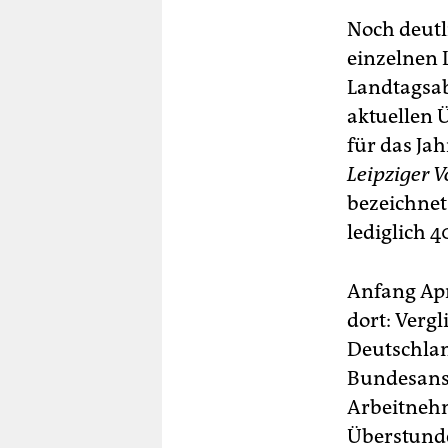
Noch deutl
einzelnen 
Landtagsab
aktuellen 
für das Jah
Leipziger V
bezeichnet
lediglich 
Anfang Apr
dort: Verg
Deutschlan
Bundesanst
Arbeitnehm
Überstunde