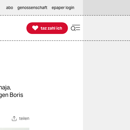
abo
genossenschaft
epaper login

taz zahl ich
taz zahl ich
naja,
gen Boris
teilen