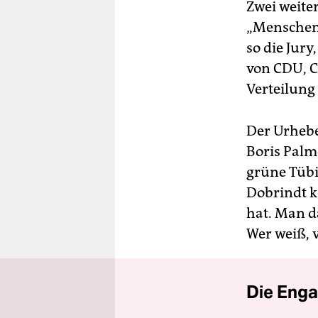
Zwei weite
„Menschen
so die Jur
von CDU, 
Verteilung
Der Urheb
Boris Palme
grüne Tübi
Dobrindt k
hat. Man da
Wer weiß, v
Die Enga