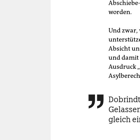
Abschiebe-
worden.
Und zwar, 
unterstütz
Absicht un
und damit 
Ausdruck „
Asylberecht
Dobrindt

Gelassen
gleich e