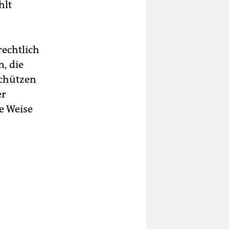
hlt
rechtlich
, die
schützen
er
e Weise