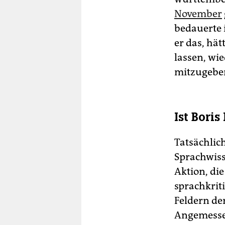
November
bedauerte 
er das, hät
lassen, wi
mitzugebe
Ist Boris
Tatsächlic
Sprachwiss
Aktion, die
sprachkrit
Feldern de
Angemessen