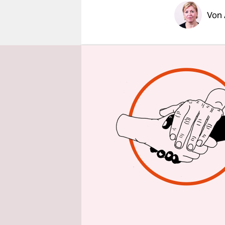
epaper login
Von
Alexander 
im Deutsch
„Unworts d
Verein nam
Das Unwort
Mai letzte
gefühlsdus
mitzugeben
noch ein p
nix,
die CS
Versuch war