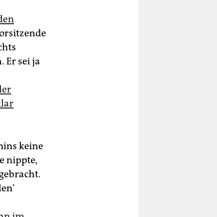
 den
orsitzende
chts
 Er sei ja
der
lar
mins keine
e nippte,
gebracht.
den'
nn im