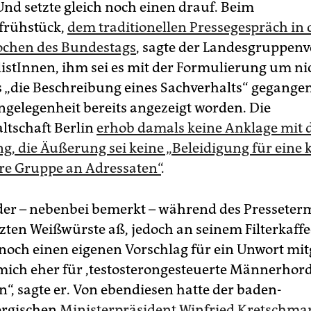
Und setzte gleich noch einen drauf. Beim
frühstück,
dem traditionellen Pressegespräch in
ochen des Bundestags
, sagte der Landesgruppenv
listInnen, ihm sei es mit der Formulierung um ni
 „die Beschreibung eines Sachverhalts“ gegangen.
Angelegenheit bereits angezeigt worden. Die
ltschaft Berlin
erhob damals keine Anklage mit 
, die Äußerung sei keine „Beleidigung für eine k
e Gruppe an Adressaten“
.
der – nebenbei bemerkt – während des Presseter
zten Weißwürste aß, jedoch an seinem Filterkaffe
 noch einen eigenen Vorschlag für ein Unwort mit
 mich eher für ,testosterongesteuerte Männerhor
n“, sagte er. Von ebendiesen hatte der baden-
rgischen
Ministerpräsident Winfried Kretschma