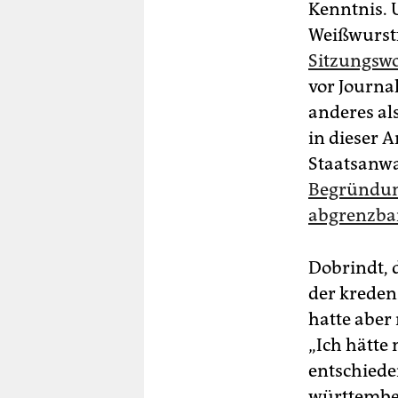
Kenntnis. 
Weißwurst
Sitzungsw
vor Journa
anderes als
in dieser 
Staatsanwa
Begründung
abgrenzbar
Dobrindt, 
der kreden
hatte aber
„Ich hätte
entschiede
württembe