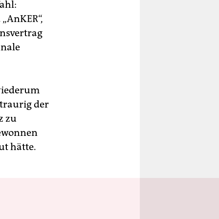
ahl:
 „AnKER“,
onsvertrag
unale
wiederum
traurig der
z zu
gewonnen
ut hätte.