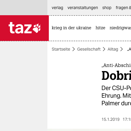
hautnavigation anspringen
hauptinhalt anspringen
footer anspringen
verlag
veranstaltungen
shop
fragen &
krieg in der ukraine
hitze
niedrigwa

taz zahl ich
taz zahl ich
Startseite
Gesellschaft
Alltag
„A
themen
politik
„Anti-Abschi
Dobri
öko
Der CSU-Pol
gesellschaft
Ehrung. Mit
Palmer dur
kultur
sport
15.1.2019
17:1