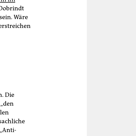
Dobrindt
sein. Wäre
verstreichen
n. Die
 „den
llen
sachliche
„Anti-