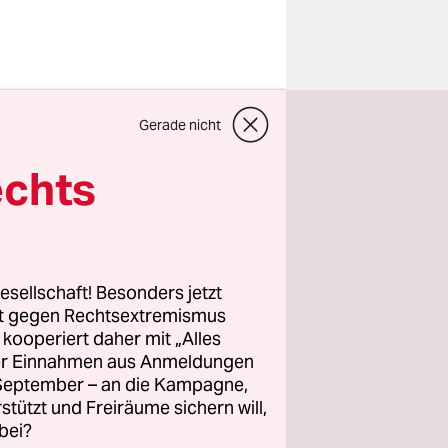
esgruppe
Gerade nicht
höpfer des
 einem
echts
 hatte es im
esellschaft! Besonders jetzt
eins
rt gegen Rechtsextremismus
z kooperiert daher mit „Alles
vielleicht
ller Einnahmen aus Anmeldungen
kanntlich
. September – an die Kampagne,
 Aber einen
rstützt und Freiräume sichern will,
bei?
tte es