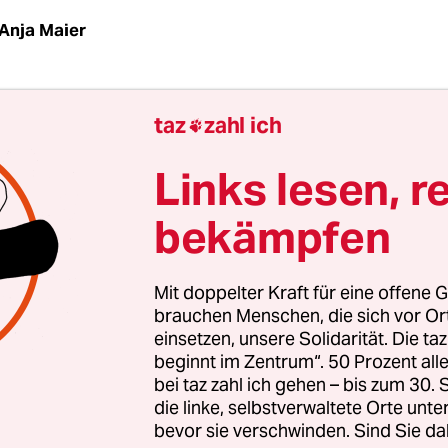
Anja Maier
Dobrindt hat gewonnen. Der Chef der CSU-Land
taz
zahl ich

en Bundestag kann sich ein Ei darauf braten, Sc
es Jahres“ 2018 zu sein. Das wird alljährlich von
Links lesen, r
ens Gesellschaft für Deutsche Sprache gekürt.
bekämpfen
 dieses Mal:
Anti-Abschiebe-Industrie
. Dobrindt
n Jahres in einem Interview benutzt, um all den
Mit doppelter Kraft für eine offene G
eligen „Gutmenschen“ (Unwort 2015) mal kräftig 
brauchen Menschen, die sich vor O
einsetzen, unsere Solidarität. Die ta
 und damit für die bevorstehende Landtagswahl 
beginnt im Zentrum“. 50 Prozent a
aar AfD-Stimmen abzugreifen. Genützt hat es be
bei taz zahl ich gehen – bis zum 30
U verlor dann zehn Prozentpunkte der Stimmen
.
die linke, selbstverwaltete Orte unte
bevor sie verschwinden. Sind Sie da
 es wert; und Dobrindt, der geübte Eskalierer, ha