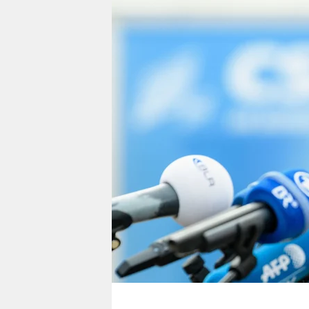
berlin
nord
wahrheit
verlag
verlag
veranstaltungen
shop
fragen & hilfe
unterstützen
abo
genossenschaft