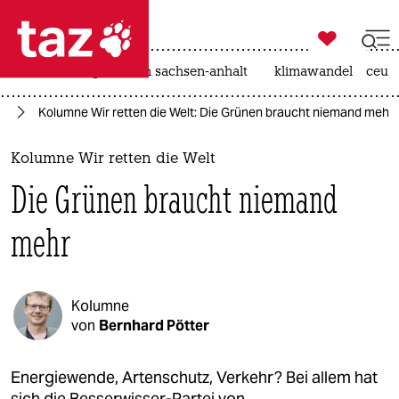

taz zahl ich
hitze
landtagswahl in sachsen-anhalt
klimawandel
ceut

taz zahl ich
ie
Kolumne Wir retten die Welt: Die Grünen braucht niemand mehr
taz zahl ich
themen
Kolumne Wir retten die Welt
Die Grünen braucht niemand
politik
mehr
öko
gesellschaft
Kolumne
kultur
von
Bernhard Pötter
sport
Energiewende, Artenschutz, Verkehr? Bei allem hat
sich die Besserwisser-Partei von