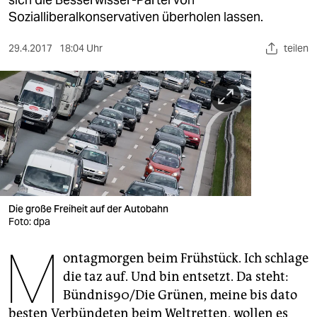
berlin
Sozialliberalkonservativen überholen lassen.
nord
29.4.2017
18:04 Uhr
teilen
wahrheit
verlag
verlag
veranstaltungen
shop
fragen & hilfe
Die große Freiheit auf der Autobahn
Foto: dpa
unterstützen
M
ontagmorgen beim Frühstück. Ich schlage
abo
die taz auf. Und bin entsetzt. Da steht:
genossenschaft
Bündnis90/Die Grünen, meine bis dato
besten Verbündeten beim Weltretten, wollen es