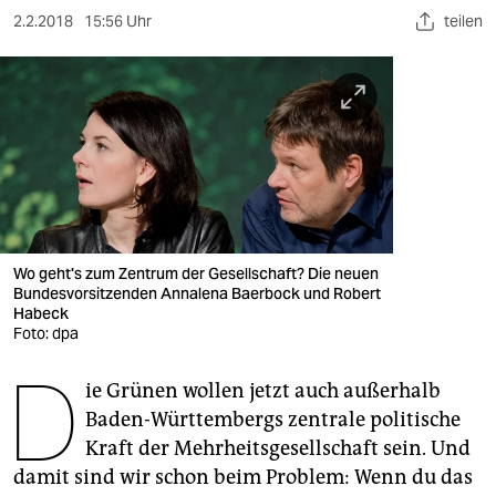
berlin
2.2.2018
15:56 Uhr
teilen
nord
wahrheit
verlag
verlag
veranstaltungen
Wo geht's zum Zentrum der Gesellschaft? Die neuen
shop
Bundesvorsitzenden Annalena Baerbock und Robert
Habeck
fragen & hilfe
Foto: dpa
D
unterstützen
ie Grünen wollen jetzt auch außerhalb
abo
Baden-Württembergs zentrale politische
Kraft der Mehrheitsgesellschaft sein. Und
genossenschaft
damit sind wir schon beim Problem: Wenn du das