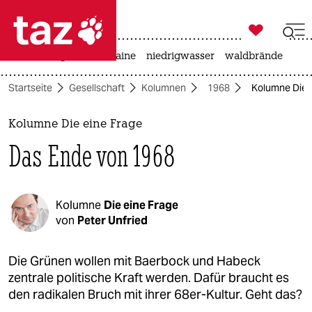

taz zahl ich
hitze
krieg in der ukraine
niedrigwasser
waldbrände

taz zahl ich
Startseite
Gesellschaft
Kolumnen
1968
Kolumne Die 
taz zahl ich
themen
Kolumne Die eine Frage
Das Ende von 1968
politik
öko
Kolumne
Die eine Frage
gesellschaft
von
Peter Unfried
kultur
Die Grünen wollen mit Baerbock und Habeck
zentrale politische Kraft werden. Dafür braucht es
sport
den radikalen Bruch mit ihrer 68er-Kultur. Geht das?