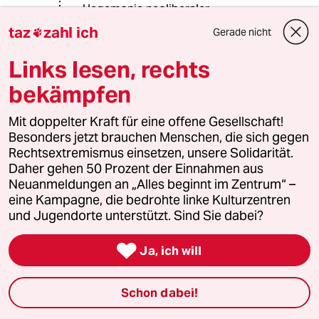
Hegemonie neoliberaler
Ausbeutungspropaganda.
taz
zahl ich
Gerade nicht

Was sich nicht verändert hat, sind die
Links lesen, rechts
Heldengeschichten verkalkender
bekämpfen
arrivierter Altrevoluzzer nach dem
dritten Chianti, die deutlich machen,
dass es bei der Revolution
Mit doppelter Kraft für eine offene Gesellschaft!
vornehmlich um den
Besonders jetzt brauchen Menschen, die sich gegen
Generationenkonflikt von
Rechtsextremismus einsetzen, unsere Solidarität.
heranwachsenden Jungmännern mit
Daher gehen 50 Prozent der Einnahmen aus
ihrer Vätergeneration um den
Neuanmeldungen an „Alles beginnt im Zentrum“ –
sexuellen Zugang zu deren Töchtern
eine Kampagne, die bedrohte linke Kulturzentren
ging.
und Jugendorte unterstützt. Sind Sie dabei?

Ja, ich will
Joachim Petrick
JP
02.02.2018
,
20:35 Uhr
Schon dabei!
Wenn Hofreiter in Hannover brüllt. „Wir stehen