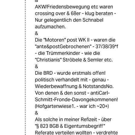
&
AKW/Friedensbewegung etc waren
crossing over & 68er - klug beraten -
Nur gelegentlich den Schnabel
aufzumachen.
&
Die "Motoren" post WK II - waren die
"ante&postGebrochenen" - 37/38/39*f
- die Trümmerkinder - wie die
"Christianis" Ströbele & Semler etc.
&
Die BRD - wurde erstmals offen!
politisch verhandelt mit - genau -
Wiederbewaffnung & NotstandsNo.
Von denen & den sonst - antiCarl-
Schmitt-Fronde-Davongekommenen!
(Hofgartenwiese1. - war ich ~20+)
&
Als solche in meiner Refizeit - über
"§ 823 BGB & Eigentumsbegriff"
Referate verteilen wollten - verdrehte