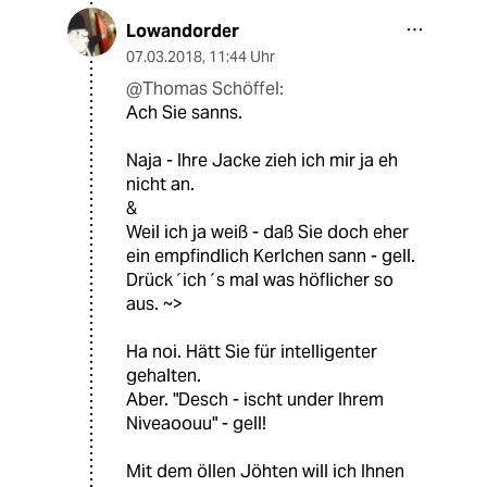
Lowandorder
07.03.2018
,
11:44 Uhr
@Thomas Schöffel:
Ach Sie sanns.
Naja - Ihre Jacke zieh ich mir ja eh
nicht an.
&
Weil ich ja weiß - daß Sie doch eher
ein empfindlich Kerlchen sann - gell.
Drück´ich´s mal was höflicher so
aus. ~>
Ha noi. Hätt Sie für intelligenter
gehalten.
Aber. "Desch - ischt under Ihrem
Niveaoouu" - gell!
Mit dem öllen Jöhten will ich Ihnen