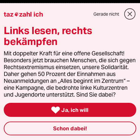
taz
zahl ich
Themen
Gerade nicht

Links lesen, rechts
Bergsteigen
bekämpfen
USA unter Trump
Mit doppelter Kraft für eine offene Gesellschaft!
Besonders jetzt brauchen Menschen, die sich gegen
Katzen
Rechtsextremismus einsetzen, unsere Solidarität.
Daher gehen 50 Prozent der Einnahmen aus
Landtagswahl in Sachsen-Anhalt
Neuanmeldungen an „Alles beginnt im Zentrum“ –
eine Kampagne, die bedrohte linke Kulturzentren
Ceuta
und Jugendorte unterstützt. Sind Sie dabei?

Hitze
Ja, ich will
Schon dabei!
Verlag