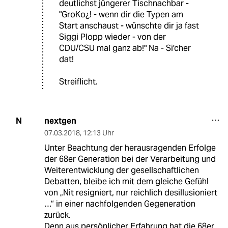
deutlichst jüngerer Tischnachbar -
"GroKo¿! - wenn dir die Typen am
Start anschaust - wünschte dir ja fast
Siggi Plopp wieder - von der
CDU/CSU mal ganz ab!" Na - Si'cher
dat!
Streiflicht.
nextgen
N
07.03.2018
,
12:13 Uhr
Unter Beachtung der herausragenden Erfolge
der 68er Generation bei der Verarbeitung und
Weiterentwicklung der gesellschaftlichen
Debatten, bleibe ich mit dem gleiche Gefühl
von „Nit resigniert, nur reichlich desillusioniert
…“ in einer nachfolgenden Gegeneration
zurück.
Denn aus persönlicher Erfahrung hat die 68er