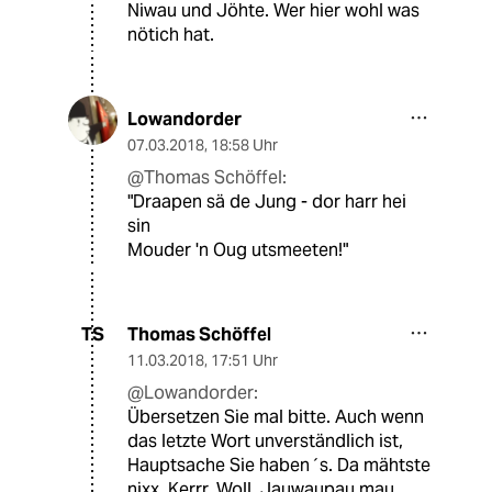
Niwau und Jöhte. Wer hier wohl was
nötich hat.
Lowandorder
07.03.2018
,
18:58 Uhr
@Thomas Schöffel:
"Draapen sä de Jung - dor harr hei
sin
Mouder 'n Oug utsmeeten!"
Thomas Schöffel
TS
11.03.2018
,
17:51 Uhr
@Lowandorder:
Übersetzen Sie mal bitte. Auch wenn
das letzte Wort unverständlich ist,
Hauptsache Sie haben´s. Da mähtste
nixx. Kerrr. Woll. Jauwaupau mau.