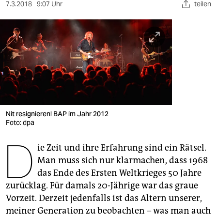
berlin
7.3.2018
9:07 Uhr
teilen
nord
wahrheit
verlag
verlag
veranstaltungen
Nit resignieren! BAP im Jahr 2012
shop
Foto: dpa
D
fragen & hilfe
ie Zeit und ihre Erfahrung sind ein Rätsel.
Man muss sich nur klarmachen, dass 1968
unterstützen
das Ende des Ersten Weltkrieges 50 Jahre
abo
zurücklag. Für damals 20-Jährige war das graue
Vorzeit. Derzeit jedenfalls ist das Altern unserer,
genossenschaft
meiner Generation zu beobachten – was man auch