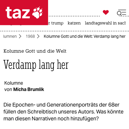

taz zahl ich
bergsteigen
usa unter trump
katzen
landtagswahl in sachs

taz zahl ich
Kolumnen
1968
Kolumne Gott und die Welt: Verdamp lang her
taz zahl ich
themen
Kolumne Gott und die Welt
Verdamp lang her
politik
öko
Kolumne
von
Micha Brumlik
gesellschaft
kultur
Die Epochen- und Generationenporträts der 68er
füllen den Schreibtisch unseres Autors. Was könnte
sport
man diesen Narrativen noch hinzufügen?