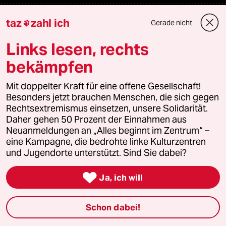
Mehr taz Lesestoff
taz
zahl ich
Gerade nicht

Links lesen, rechts
taz Blogs
bekämpfen
taz FUTURZWEI
Mit doppelter Kraft für eine offene Gesellschaft!
Besonders jetzt brauchen Menschen, die sich gegen
Le Monde diplomatique
Rechtsextremismus einsetzen, unsere Solidarität.
Daher gehen 50 Prozent der Einnahmen aus
taz Archiv
Neuanmeldungen an „Alles beginnt im Zentrum“ –
eine Kampagne, die bedrohte linke Kulturzentren
und Jugendorte unterstützt. Sind Sie dabei?
Mehr taz Angebote

Ja, ich will
Reisen
Schon dabei!