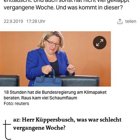
berlin
vergangene Woche. Und was kommt in dieser?
nord
22.9.2019
17:28 Uhr
teilen
wahrheit
verlag
verlag
veranstaltungen
shop
fragen & hilfe
18 Stunden hat die Bundesregierung am Klimapaket
beraten. Raus kam viel Schaumflaum
unterstützen
Foto: reuters
t
abo
az: Herr Küppersbusch, was war schlecht
vergangene Woche?
genossenschaft