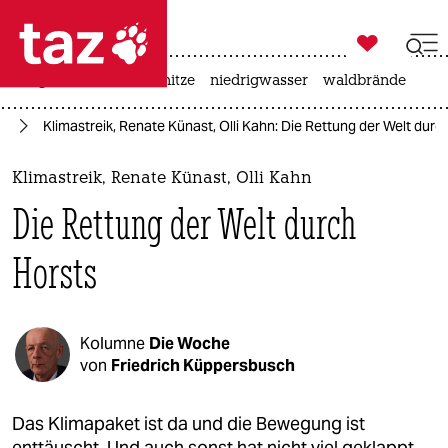

taz zahl ich
krieg in der ukraine
hitze
niedrigwasser
waldbrände

taz zahl ich
el
Klimastreik, Renate Künast, Olli Kahn: Die Rettung der Welt durc
taz zahl ich
themen
Klimastreik, Renate Künast, Olli Kahn
Die Rettung der Welt durch
politik
Horsts
öko
gesellschaft
Kolumne
Die Woche
kultur
von
Friedrich Küppersbusch
sport
Das Klimapaket ist da und die Bewegung ist
enttäuscht. Und auch sonst hat nicht viel geklappt