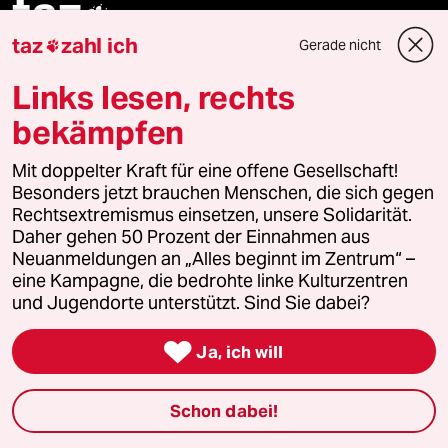
taz

taz
zahl ich
Gerade nicht

Folgen Sie uns
Links lesen, rechts
bekämpfen
Ressorts
Mit doppelter Kraft für eine offene Gesellschaft!
Besonders jetzt brauchen Menschen, die sich gegen
Rechtsextremismus einsetzen, unsere Solidarität.
Politik
Daher gehen 50 Prozent der Einnahmen aus
Neuanmeldungen an „Alles beginnt im Zentrum“ –
Öko
eine Kampagne, die bedrohte linke Kulturzentren
und Jugendorte unterstützt. Sind Sie dabei?
Gesellschaft

Ja, ich will
Kultur
Schon dabei!
Sport