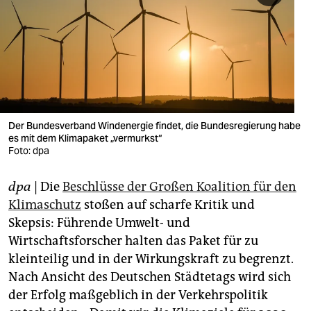
berlin
nord
wahrheit
verlag
verlag
Der Bundesverband Windenergie findet, die Bundesregierung habe
es mit dem Klimapaket „vermurkst“
veranstaltungen
Foto: dpa
shop
dpa
| Die
Beschlüsse der Großen Koalition für den
fragen & hilfe
Klimaschutz
stoßen auf scharfe Kritik und
Skepsis: Führende Umwelt- und
unterstützen
Wirtschaftsforscher halten das Paket für zu
kleinteilig und in der Wirkungskraft zu begrenzt.
abo
Nach Ansicht des Deutschen Städtetags wird sich
genossenschaft
der Erfolg maßgeblich in der Verkehrspolitik