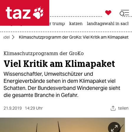

taz zahl ich
bergsteigen
usa unter trump
katzen
landtagswahl in sachs

taz zahl ich
andel
Klimaschutzprogramm der GroKo: Viel Kritik am Klimapaket
taz zahl ich
themen
Klimaschutzprogramm der GroKo
Viel Kritik am Klimapaket
politik
Wissenschaftler, Umweltschützer und
öko
Energieverbände sehen in dem Klimapaket viel
Schatten. Der Bundesverband Windenergie sieht
gesellschaft
die gesamte Branche in Gefahr.
kultur
21.9.2019
14:29 Uhr
teilen
sport