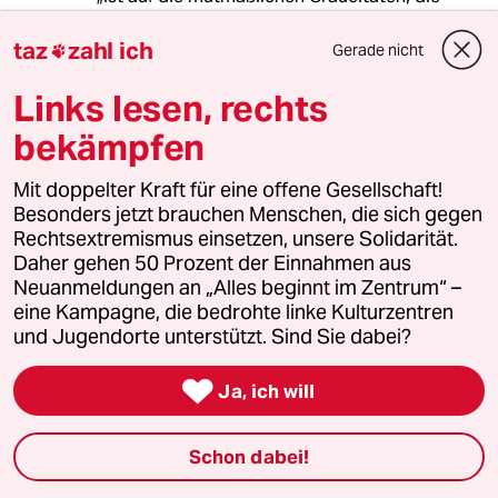
zwischen 1885 und 1909 stattfanden, nicht
anwendbar.“"
taz
zahl ich
Gerade nicht

Wenn ich diese Logik und Argumentation
Links lesen, rechts
stringent fortführte und der Begriff des
bekämpfen
Genozids nicht rückwirkend anwendbar sei,
könnte ich auch den Holocaust nicht mehr als
Mit doppelter Kraft für eine offene Gesellschaft!
solchen Genozid klassifizieren, da der Begriff
Besonders jetzt brauchen Menschen, die sich gegen
auch nicht 1 Minute oder 3-8 Jahre
Rechtsextremismus einsetzen, unsere Solidarität.
rückwirkend sein könnte.
Daher gehen 50 Prozent der Einnahmen aus
Neuanmeldungen an „Alles beginnt im Zentrum“ –
Ist das nicht eine Verharmlosung des
eine Kampagne, die bedrohte linke Kulturzentren
Menscheitsverbrechens Völkermord an den
und Jugendorte unterstützt. Sind Sie dabei?
Juden Europas, "liebe" Bundesregierung?!

Neben der Idiotie für ein Völkerrechtssubjekt
Ja, ich will
de lege scripta und stricta Restriktionen
einzufordern die sie im eigenen Recht auch nie
Schon dabei!
erhalten könnte, da die BRD Adressat dieser
Grundrechte ist aber niemals Träger, ist es