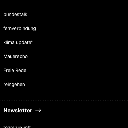
bundestalk
fernverbindung
klima update°
Mauerecho
Freie Rede
reingehen
Newsletter
team zukunft