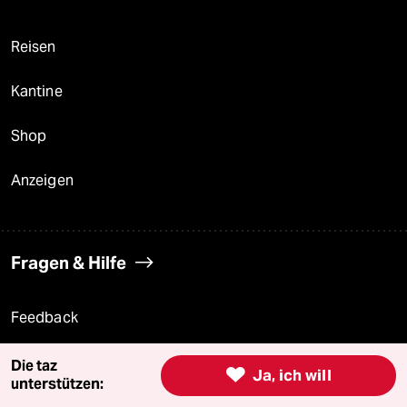
Reisen
Kantine
Shop
Anzeigen
Fragen & Hilfe
Feedback
Aboservice
Die taz

Ja, ich will
unterstützen:
ePaper Login