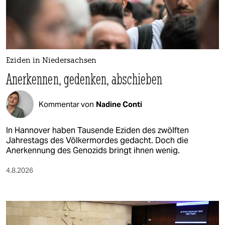
berlin
nord
wahrheit
Eziden in Niedersachsen
verlag
Anerkennen, gedenken, abschieben
verlag
Kommentar von
Nadine Conti
veranstaltungen
shop
In Hannover haben Tausende Eziden des zwölften
Jahrestags des Völkermordes gedacht. Doch die
fragen & hilfe
Anerkennung des Genozids bringt ihnen wenig.
unterstützen
4.8.2026
abo
genossenschaft