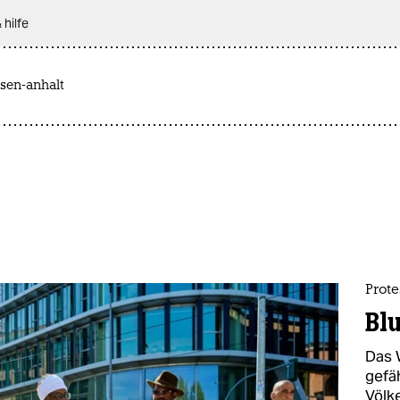
 hilfe
sen-anhalt
Prote
Bl
Das 
gefä
Völk