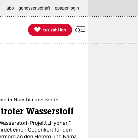
abo
genossenschaft
epaper login

taz zahl ich
taz zahl ich
ste in Namibia und Berlin
utroter Wasserstoff
Wasserstoff-Projekt „Hyphen“
hrdet einen Gedenkort für den
ermord an den Herero und Nama.