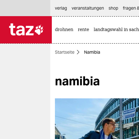
hautnavigation anspringen
hauptinhalt anspringen
footer anspringen
verlag
veranstaltungen
shop
fragen &
drohnen
rente
landtagswahl in sach

taz zahl ich
taz zahl ich
Startseite
Namibia
themen
politik
namibia
öko
gesellschaft
kultur
sport