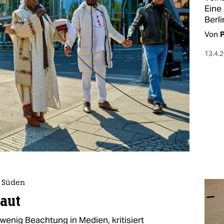
Eine
Berli
Von
P
13.4.
n Süden
aut
 wenig Beachtung in Medien, kritisiert