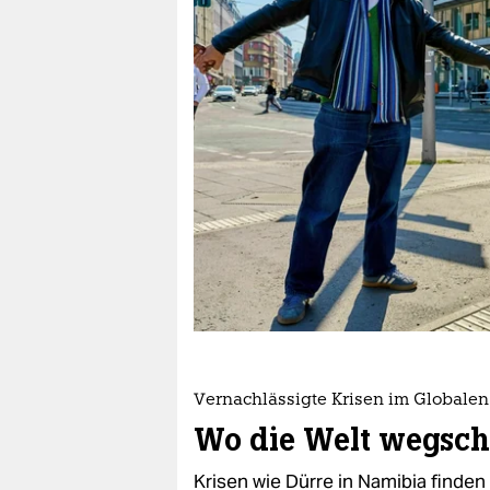
berlin
nord
wahrheit
verlag
verlag
veranstaltungen
shop
fragen & hilfe
unterstützen
Vernachlässigte Krisen im Globale
abo
Wo die Welt wegsch
genossenschaft
Krisen wie Dürre in Namibia finden