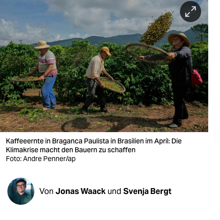
berlin
nord
wahrheit
verlag
verlag
veranstaltungen
shop
Kaffeeernte in Braganca Paulista in Brasilien im April: Die
fragen & hilfe
Klimakrise macht den Bauern zu schaffen
Foto: Andre Penner/ap
unterstützen
abo
Von
Jonas Waack
und
Svenja Bergt
genossenschaft