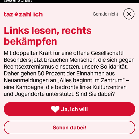
Gesellschaft
taz
zahl ich
Gerade nicht

Kultur
Links lesen, rechts
Sport
bekämpfen
Berlin
Mit doppelter Kraft für eine offene Gesellschaft!
Besonders jetzt brauchen Menschen, die sich gegen
Nord
Rechtsextremismus einsetzen, unsere Solidarität.
Daher gehen 50 Prozent der Einnahmen aus
Wahrheit
Neuanmeldungen an „Alles beginnt im Zentrum“ –
eine Kampagne, die bedrohte linke Kulturzentren
und Jugendorte unterstützt. Sind Sie dabei?
Themen

Ja, ich will
Niedrigwasser
Schon dabei!
Rente