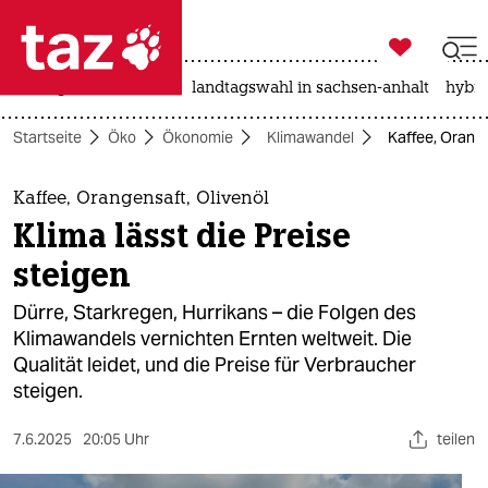

taz zahl ich
niedrigwasser
rente
landtagswahl in sachsen-anhalt
hybri

taz zahl ich
Startseite
Öko
Ökonomie
Klimawandel
Kaffee, Orange
taz zahl ich
themen
Kaffee, Orangensaft, Olivenöl
Klima lässt die Preise
politik
steigen
öko
Dürre, Starkregen, Hurrikans – die Folgen des
Klimawandels vernichten Ernten weltweit. Die
gesellschaft
Qualität leidet, und die Preise für Verbraucher
steigen.
kultur
sport
7.6.2025
20:05 Uhr
teilen