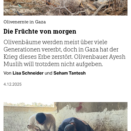
berlin
nord
Olivenernte in Gaza
wahrheit
Die Früchte von morgen
verlag
Olivenbäume werden meist über viele
Generationen vererbt, doch in Gaza hat der
verlag
Krieg dieses Erbe zerstört. Olivenbauer Ayesh
veranstaltungen
Muslih will trotzdem nicht aufgeben.
Von
Lisa Schneider
und
Seham Tantesh
shop
4.12.2025
fragen & hilfe
unterstützen
abo
genossenschaft