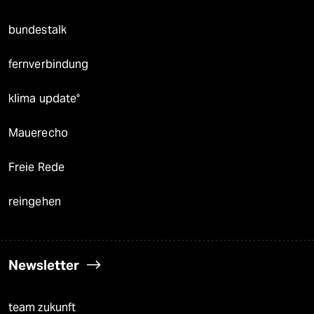
bundestalk
fernverbindung
klima update°
Mauerecho
Freie Rede
reingehen
Newsletter
team zukunft