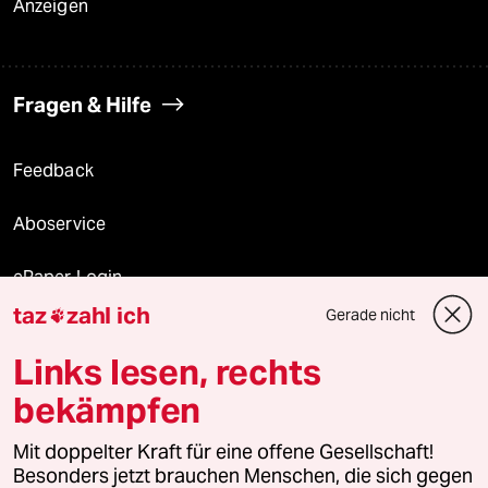
Anzeigen
Fragen & Hilfe
Feedback
Aboservice
ePaper Login
taz
zahl ich
Gerade nicht

Downloads für Abonnierende
Links lesen, rechts
bekämpfen
© 2026 taz Verlags und Vertriebs GmbH
Alle Rechte vorbehalten. Bei rechtlichen Fragen oder für Genehmigungen
Mit doppelter Kraft für eine offene Gesellschaft!
wenden Sie sich bitte an
lizenzen@taz.de
Besonders jetzt brauchen Menschen, die sich gegen