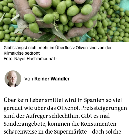
berlin
nord
wahrheit
verlag
Gibt's längst nicht mehr im Überfluss: Oliven sind von der
verlag
Klimakrise bedroht
Foto: Nayef Hashlamoun/rtr
veranstaltungen
shop
Von
Reiner Wandler
fragen & hilfe
Über kein Lebensmittel wird in Spanien so viel
unterstützen
geredet wie über das Olivenöl. Preissteigerungen
abo
sind der Aufreger schlechthin. Gibt es mal
Sonderangebote, kommen die Konsumenten
genossenschaft
scharenweise in die Supermärkte – doch solche