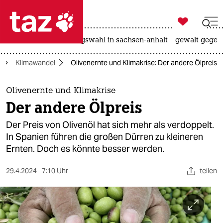

taz zahl ich
hitze
surfen
landtagswahl in sachsen-anhalt
gewalt gegen

taz zahl ich
Klimawandel
Olivenernte und Klimakrise: Der andere Ölpreis
taz zahl ich
themen
Olivenernte und Klimakrise
Der andere Ölpreis
politik
Der Preis von Olivenöl hat sich mehr als verdoppelt.
öko
In Spanien führen die großen Dürren zu kleineren
Ernten. Doch es könnte besser werden.
gesellschaft
29.4.2024
7:10 Uhr
teilen
kultur
sport