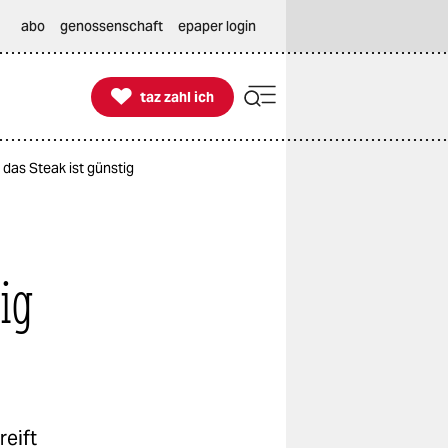
abo
genossenschaft
epaper login

taz zahl ich
taz zahl ich
das Steak ist günstig
ig
reift