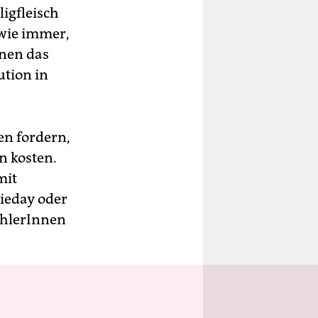
ligfleisch
wie immer,
nen das
ution in
en fordern,
n kosten.
mit
ieday oder
ählerInnen