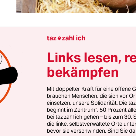
taz
zahl ich

it die Bundesregierung auf die
Missstände in der
eischindustrie
regierte, bedurfte es offenkundig er
Links lesen, r
chteilen für die eigene Bevölkerung: Mit jedem 
bekämpfen
iner Coronainfektion im Schlachthaus geraten a
n für die Bewohner der Umgebung in Gefahr.
Mit doppelter Kraft für eine offene G
erung des Zerlegegeschäfts an Subunternehmer 
brauchen Menschen, die sich vor O
einsetzen, unsere Solidarität. Die ta
sche Methoden bis hin zu Stundenlöhnen von w
beginnt im Zentrum“. 50 Prozent a
ar der Regierung bisher ziemlich egal. Die Zustän
bei taz zahl ich gehen – bis zum 30
d seit Jahren bekannt, doch niedrige Preise für 
die linke, selbstverwaltete Orte unte
bevor sie verschwinden. Sind Sie da
k oder Rippchen stehen höher im Kurs als Gefah