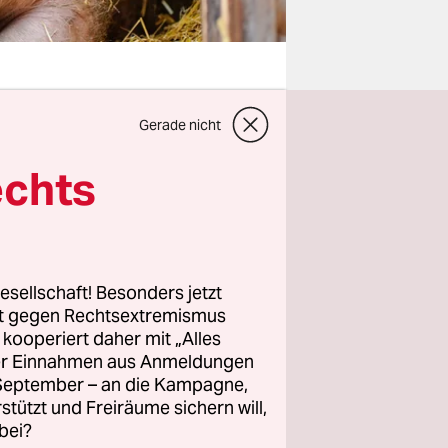
Gerade nicht
st
echts
neuen
uch die
esellschaft! Besonders jetzt
und deren
rt gegen Rechtsextremismus
z kooperiert daher mit „Alles
enigen Euro
ller Einnahmen aus Anmeldungen
de in der
. September – an die Kampagne,
das
rstützt und Freiräume sichern will,
bei?
ren für