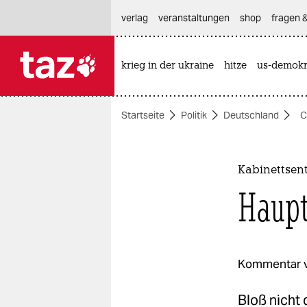
hautnavigation anspringen
hauptinhalt anspringen
footer anspringen
verlag
veranstaltungen
shop
fragen &
krieg in der ukraine
hitze
us-demokr

taz zahl ich
taz zahl ich
Startseite
Politik
Deutschland
C
themen
politik
Kabinettsen
öko
Haupt
gesellschaft
kultur
Kommentar 
sport
Bloß nicht 