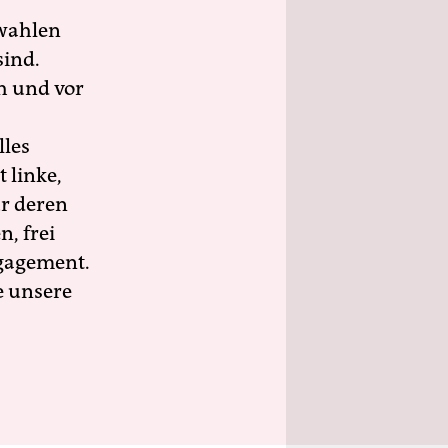
wahlen
sind.
h und vor
lles
 linke,
ür deren
n, frei
ngagement.
e unsere