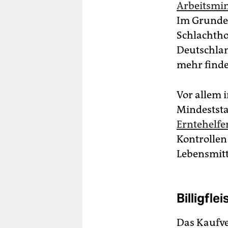
Arbeitsmin
Im Grunde 
Schlachtho
Deutschlan
mehr finde
Vor allem i
Mindeststa
Erntehelfe
Kontrollen
Lebensmitt
Billigfle
Das Kaufve