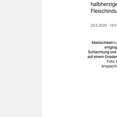
berlin
halbherzig
Fleischindu
nord
wahrheit
20.5.2020
18:5
verlag
Mastschwein L
verlag
entging
Schlachtung und 
veranstaltungen
auf einem Gnade
Foto:
shop
Anspach
fragen & hilfe
unterstützen
abo
genossenschaft