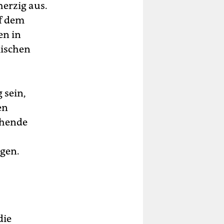
herzig aus.
f dem
en in
mischen
 sein,
en
chende
ngen.
die