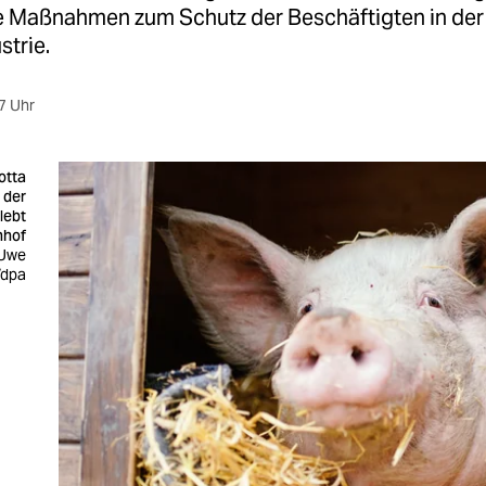
e Maßnahmen zum Schutz der Beschäftigten in der
strie.
7 Uhr
otta
 der
lebt
nhof
 Uwe
/dpa