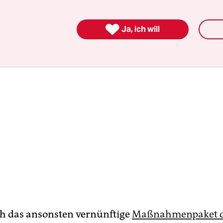
erInnen.

Ja, ich will
uch das ansonsten vernünftige
Maßnahmenpaket 