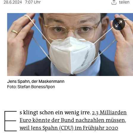
berlin
28.6.2024
7:07 Uhr
teilen
nord
wahrheit
verlag
verlag
veranstaltungen
shop
Jens Spahn, der Maskenmann
fragen & hilfe
Foto: Stefan Boness/Ipon
unterstützen
E
abo
s klingt schon ein wenig irre.
2,3 Milliarden
Euro könnte der Bund nachzahlen müssen,
genossenschaft
weil Jens Spahn (CDU) im Frühjahr 2020