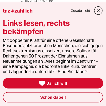
28.06.2024
,
09:57 Uhr
Im Vergleich anderer unnützer Ausgaben unter
taz
zahl ich
Gerade nicht

Corona, wie bspw. das ansatzlose Testen in
Testzentren, erscheinen diese Kosten fast wie
Links lesen, rechts
"Peanuts". Die Folgen eines ungesteuerten
"open-house" Verfahren konnte jeder Laie
bekämpfen
absehen. Und, nein, wenn Corona eines
bewiesen hat, die Floskel "Not kennt kein
Mit doppelter Kraft für eine offene Gesellschaft!
Gebot" ist Unsinn. Die absehbar unnötigen
Besonders jetzt brauchen Menschen, die sich gegen
Ausgaben unter dem Label "Corona" dürften
Rechtsextremismus einsetzen, unsere Solidarität.
sich auf einen dreistelligen Milliardenbetrag
Daher gehen 50 Prozent der Einnahmen aus
summieren. Geld, das uns bspw. in der Bildung
Neuanmeldungen an „Alles beginnt im Zentrum“ –
dringend fehlt. Auch vor diesem Hintetgrund
eine Kampagne, die bedrohte linke Kulturzentren
ist eine Aufarbeitung der Corona-Maßnahmen
und Jugendorte unterstützt. Sind Sie dabei?
mehr als überfällig. Dies würde auch die
Befriedung der Gesellschaft fördern und

Ja, ich will
radikale Parteien marginalisieren.
Schon dabei!