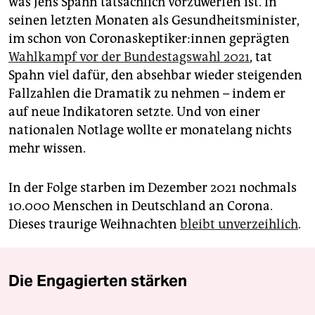
was Jens Spahn tatsächlich vorzuwerfen ist. In
seinen letzten Monaten als Gesundheitsminister,
im schon von Co­ro­na­skep­ti­ke­r:in­nen geprägten
Wahlkampf vor der Bundestagswahl 2021
, tat
Spahn viel dafür, den absehbar wieder steigenden
Fallzahlen die Dramatik zu nehmen – indem er
auf neue Indikatoren setzte. Und von einer
nationalen Notlage wollte er monatelang nichts
mehr wissen.
In der Folge starben im Dezember 2021 nochmals
10.000 Menschen in Deutschland an Corona.
Dieses traurige Weihnachten
bleibt unverzeihlich
.
Die Engagierten stärken