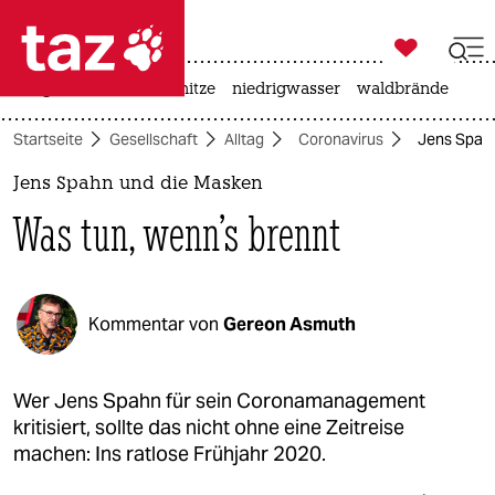

taz zahl ich
krieg in der ukraine
hitze
niedrigwasser
waldbrände

taz zahl ich
Startseite
Gesellschaft
Alltag
Coronavirus
Jens Spahn
taz zahl ich
Jens Spahn und die Masken
themen
Was tun, wenn's brennt
politik
öko
Kommentar von
Gereon Asmuth
gesellschaft
kultur
Wer Jens Spahn für sein Coronamanagement
kritisiert, sollte das nicht ohne eine Zeitreise
sport
machen: Ins ratlose Frühjahr 2020.