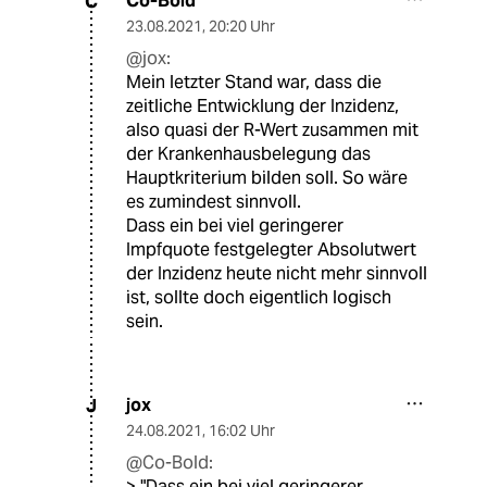
Co-Bold
C
23.08.2021
,
20:20 Uhr
@jox:
Mein letzter Stand war, dass die
zeitliche Entwicklung der Inzidenz,
also quasi der R-Wert zusammen mit
der Krankenhausbelegung das
Hauptkriterium bilden soll. So wäre
es zumindest sinnvoll.
Dass ein bei viel geringerer
Impfquote festgelegter Absolutwert
der Inzidenz heute nicht mehr sinnvoll
ist, sollte doch eigentlich logisch
sein.
jox
J
24.08.2021
,
16:02 Uhr
@Co-Bold:
> "Dass ein bei viel geringerer