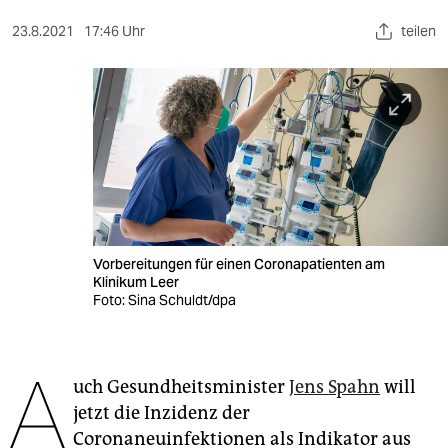
berlin
23.8.2021
17:46 Uhr
teilen
nord
wahrheit
verlag
verlag
veranstaltungen
shop
Vorbereitungen für einen Coronapatienten am
Klinikum Leer
fragen & hilfe
Foto: Sina Schuldt/dpa
unterstützen
A
abo
uch Gesundheitsminister
Jens Spahn
will
jetzt die Inzidenz der
genossenschaft
Coronaneuinfektionen als Indikator aus