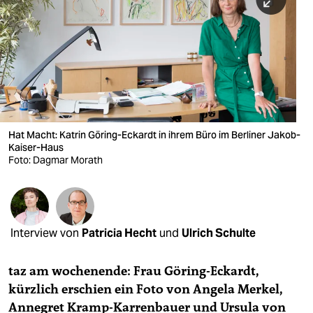
berlin
nord
wahrheit
verlag
verlag
Hat Macht: Katrin Göring-Eckardt in ihrem Büro im Berliner Jakob-
Kaiser-Haus
veranstaltungen
Foto: Dagmar Morath
shop
fragen & hilfe
unterstützen
Interview von
Patricia Hecht
und
Ulrich Schulte
abo
taz am wochenende: Frau Göring-Eckardt,
genossenschaft
kürzlich erschien ein Foto von Angela Merkel,
Annegret Kramp-Karrenbauer und Ursula von