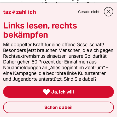
vermeidbar, da genetisch bedingt.
taz
zahl ich
Gerade nicht

Liegt eine Trisomie 21 vor, hat der
Mensch Down.
Links lesen, rechts
bekämpfen
Wenn man ihm erlaubt zu leben. Was
in einer zunehmend kapitalisieren
Welt eher selten wird.
Mit doppelter Kraft für eine offene Gesellschaft!
Besonders jetzt brauchen Menschen, die sich gegen
Und drum , wenn die Systemfrage
Rechtsextremismus einsetzen, unsere Solidarität.
nicht ernsthaft gestellt wird,
Daher gehen 50 Prozent der Einnahmen aus
brauchen wir uns um eine
Neuanmeldungen an „Alles beginnt im Zentrum“ –
Veränderung patriarchaler Strukturen
eine Kampagne, die bedrohte linke Kulturzentren
keine Sorge machen. Die sind
und Jugendorte unterstützt. Sind Sie dabei?
nämlich Grundkager kapitalistische
Verertungslogik

Ja, ich will
Schon dabei!
TazTiz
T
08.08.2019
,
06:44 Uhr