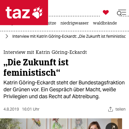

taz zahl ich
krieg in der ukraine
hitze
niedrigwasser
waldbrände

taz zahl ich
us
Interview mit Katrin Göring-Eckardt: „Die Zukunft ist feministisch
taz zahl ich
themen
Interview mit Katrin Göring-Eckardt
„Die Zukunft ist
politik
feministisch“
öko
Katrin Göring-Eckardt steht der Bundestagsfraktion
der Grünen vor. Ein Gespräch über Macht, weiße
gesellschaft
Privilegien und das Recht auf Abtreibung.
kultur
4.8.2019
16:01 Uhr
teilen
sport