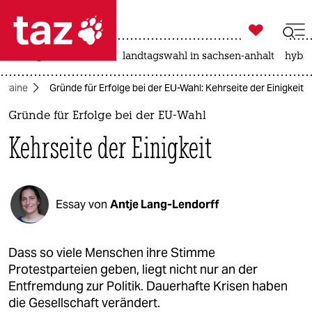

taz zahl ich
niedrigwasser
rente
landtagswahl in sachsen-anhalt
hybri

taz zahl ich
Ukraine
Gründe für Erfolge bei der EU-Wahl: Kehrseite der Einigkeit
taz zahl ich
Gründe für Erfolge bei der EU-Wahl
themen
Kehrseite der Einigkeit
politik
öko
Essay von
Antje Lang-Lendorff
gesellschaft
kultur
Dass so viele Menschen ihre Stimme
Protestparteien geben, liegt nicht nur an der
sport
Entfremdung zur Politik. Dauerhafte Krisen haben
die Gesellschaft verändert.