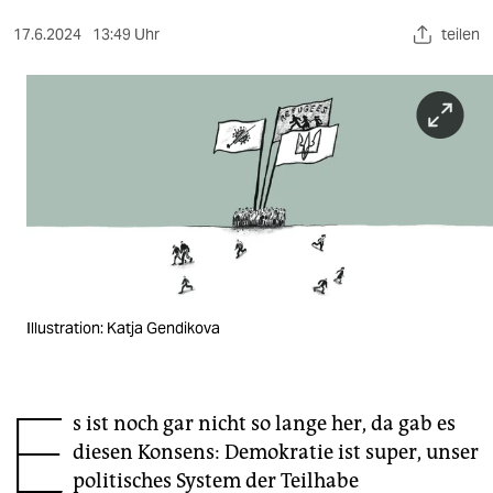
berlin
17.6.2024
13:49 Uhr
teilen
nord
wahrheit
verlag
verlag
veranstaltungen
shop
fragen & hilfe
Illustration: Katja Gendikova
unterstützen
E
abo
s ist noch gar nicht so lange her, da gab es
diesen Konsens: Demokratie ist super, unser
genossenschaft
politisches System der Teilhabe