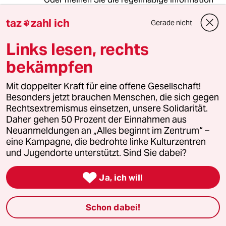
der Rentenversicherung über Ihre bisher
taz
zahl ich
gezahlten Beiträge incl. Prognose für
Gerade nicht

verschiedene, in der Zukunft liegende
Links lesen, rechts
Rentenszenarien?
bekämpfen
Sollte Letzteres der Fall sein, können Sie davon
ausgehen, dass die Prognosen mit
Mit doppelter Kraft für eine offene Gesellschaft!
zunehmender Beitragszahlung und
Besonders jetzt brauchen Menschen, die sich gegen
Beitragszeiten natürlich noch steigen.
Rechtsextremismus einsetzen, unsere Solidarität.
Insbesondere auch dadurch, dass höhere
Daher gehen 50 Prozent der Einnahmen aus
Einkünfte und damit auch höhere
Neuanmeldungen an „Alles beginnt im Zentrum“ –
Beitragszahlungen eher in den späteren Jahren
eine Kampagne, die bedrohte linke Kulturzentren
liegen werden.
und Jugendorte unterstützt. Sind Sie dabei?
Zum Thema "Rentenlücke" muss allerdings

Ja, ich will
tatsächlich klar sein, dass eben nicht immer
weniger erwerbstätige Personen nicht immer
mehr Rentenbeziehende auf dem bisherigen
Schon dabei!
Einkommensniveau finanzieren können. Stellt
sich halt die Frage, wo die fehlenden Mittel