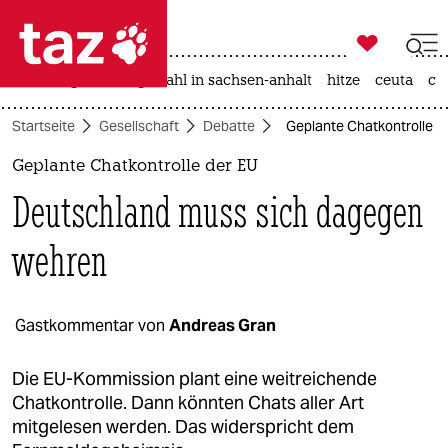

taz zahl ich
iran-krieg
landtagswahl in sachsen-anhalt
hitze
ceuta
ch

taz zahl ich
Startseite
Gesellschaft
Debatte
Geplante Chatkontrolle 
taz zahl ich
Geplante Chatkontrolle der EU
themen
Deutschland muss sich dagegen
politik
wehren
öko
gesellschaft
Gastkommentar von
Andreas Gran
kultur
Die EU-Kommission plant eine weitreichende
Chatkontrolle. Dann könnten Chats aller Art
sport
mitgelesen werden. Das widerspricht dem