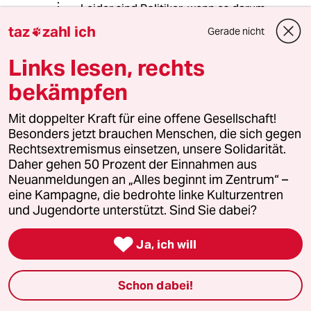
Leider sind Politiker, wenn es darum
geht die Bevölkerung zu Überwachen,
taz
zahl ich
Gerade nicht

nicht mehr im Neuland unterwegs.
Beziehungsweise: Ich traue so gut
Links lesen, rechts
wie keinem Politiker irgendeine
bekämpfen
Kompetenz in der Sache zu, sie
kaufen sich halt Fachleute und lassen
sich nicht vom Nachdenken über
Mit doppelter Kraft für eine offene Gesellschaft!
Konsequenzen behelligen.
Besonders jetzt brauchen Menschen, die sich gegen
Rechtsextremismus einsetzen, unsere Solidarität.
Daher gehen 50 Prozent der Einnahmen aus
Neuanmeldungen an „Alles beginnt im Zentrum“ –
T-Rom
T
eine Kampagne, die bedrohte linke Kulturzentren
25.09.2025
,
08:11 Uhr
und Jugendorte unterstützt. Sind Sie dabei?
Schön zu sehen, dass sich die EU bei ihrer
Gesetzgebung wieder einmal offenbar an

Ja, ich will
China ein Vorbild nimmt.
Davon abgesehen, ist das Breifgeheimnis ja
Schon dabei!
schon bei EMails abgeschafft. zB Google