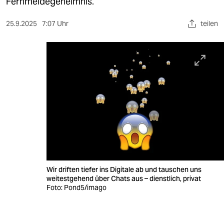
berlin
Fernmeldegeheimnis.
nord
25.9.2025
7:07 Uhr
teilen
wahrheit
verlag
verlag
veranstaltungen
shop
fragen & hilfe
unterstützen
Wir driften tiefer ins Digitale ab und tauschen uns
weitestgehend über Chats aus – dienstlich, privat
abo
Foto: Pond5/imago
genossenschaft