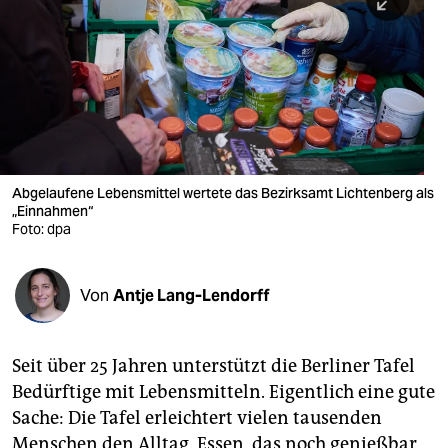
berlin
nord
wahrheit
verlag
verlag
Abgelaufene Lebensmittel wertete das Bezirksamt Lichtenberg als
„Einnahmen“
veranstaltungen
Foto: dpa
shop
fragen & hilfe
Von
Antje Lang-Lendorff
unterstützen
Seit über 25 Jahren unterstützt die Berliner Tafel
abo
Bedürftige mit Lebensmitteln. Eigentlich eine gute
genossenschaft
Sache: Die Tafel erleichtert vielen tausenden
Menschen den Alltag. Essen, das noch genießbar