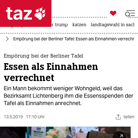

taz zahl ich
bergsteigen
usa unter trump
katzen
landtagswahl in sachs

taz zahl ich
in
Empörung bei der Berliner Tafel: Essen als Einnahmen verrechne
taz zahl ich
themen
Empörung bei der Berliner Tafel
Essen als Einnahmen
politik
verrechnet
öko
Ein Mann bekommt weniger Wohngeld, weil das
Bezirksamt Lichtenberg ihm die Essensspenden der
gesellschaft
Tafel als Einnahmen anrechnet.
kultur
13.5.2019
17:10 Uhr
teilen
sport