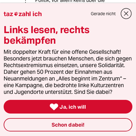
Politik, vor allem keins über die
verantwortliche Senatorin aus der
taz
zahl ich
Linkspartei, die es offenbar zu
Gerade nicht

verantworten hat, dassLeistungen
Links lesen, rechts
der Tafeln angerechnet werden.
Was da wohl das Ziel dahinter ist?
bekämpfen
Mit doppelter Kraft für eine offene Gesellschaft!
Karl Kraus
KK
Besonders jetzt brauchen Menschen, die sich gegen
15.05.2019
,
06:42 Uhr
Rechtsextremismus einsetzen, unsere Solidarität.
Daher gehen 50 Prozent der Einnahmen aus
@Frau Kirschgrün:
Neuanmeldungen an „Alles beginnt im Zentrum“ –
Abgeschafft wurde die Moral von
eine Kampagne, die bedrohte linke Kulturzentren
den sozialen und christlichen
und Jugendorte unterstützt. Sind Sie dabei?
Parteien.

Ja, ich will
Frau Kirschgrün
15.05.2019
,
11:47 Uhr
Schon dabei!
@Karl Kraus: