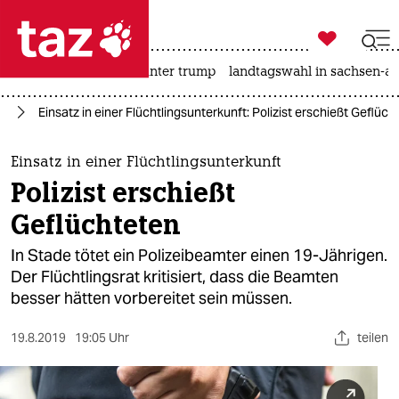

taz zahl ich
nahost-konflikt
usa unter trump
landtagswahl in sachsen-an

taz zahl ich
rd
Einsatz in einer Flüchtlingsunterkunft: Polizist erschießt Geflüch
taz zahl ich
themen
Einsatz in einer Flüchtlingsunterkunft
Polizist erschießt
politik
Geflüchteten
öko
In Stade tötet ein Polizeibeamter einen 19-Jährigen.
Der Flüchtlingsrat kritisiert, dass die Beamten
gesellschaft
besser hätten vorbereitet sein müssen.
kultur
19.8.2019
19:05 Uhr
teilen
sport