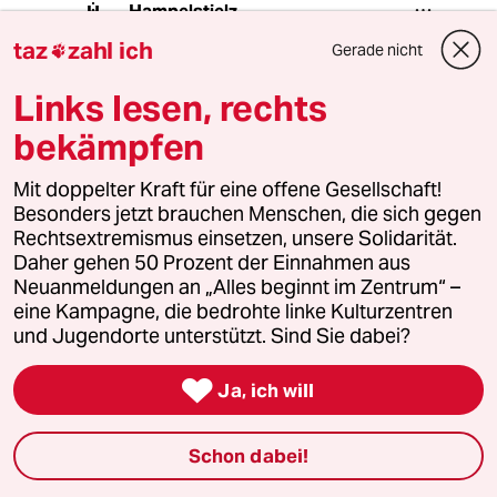
Hampelstielz
H
20.08.2019
,
18:39 Uhr
taz
zahl ich
Gerade nicht

@Hakan:
Sehe ich auch so. Man kann schon
Links lesen, rechts
die Hoffnung verlieren, wenn man in
bekämpfen
der Kommentarspalte einer linken
Zeitung großteils rechte Meinungen
Mit doppelter Kraft für eine offene Gesellschaft!
vertreten sieht.
Besonders jetzt brauchen Menschen, die sich gegen
Rechtsextremismus einsetzen, unsere Solidarität.
Daher gehen 50 Prozent der Einnahmen aus
Lockenkopf
L
Neuanmeldungen an „Alles beginnt im Zentrum“ –
20.08.2019
,
19:00 Uhr
eine Kampagne, die bedrohte linke Kulturzentren
und Jugendorte unterstützt. Sind Sie dabei?
@Hampelstielz:
Wenn Sie in der TAZ rechte

Meinungen vertreten sehen, sollten
Ja, ich will
Sie ihr politisches
Koordinatensystem mal überprüfen.
Schon dabei!
Man darf natürlich nicht davon
ausgehen, dass da, wo man selber