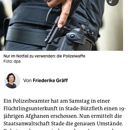
berlin
nord
wahrheit
verlag
verlag
Nur im Notfall zu verwenden: die Polizeiwaffe
Foto: dpa
veranstaltungen
shop
Von
Friederike Gräff
fragen & hilfe
unterstützen
Ein Polizeibeamter hat am Samstag in einer
Flüchtlingsunterkunft in Stade-Bützfleth einen 19-
abo
jährigen Afghanen erschossen. Nun ermittelt die
genossenschaft
Staatsanwaltschaft Stade die genauen Umstände.