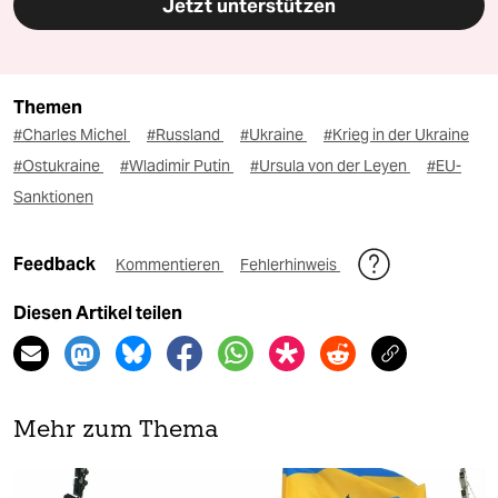
Jetzt unterstützen
Themen
#Charles Michel
#Russland
#Ukraine
#Krieg in der Ukraine
#Ostukraine
#Wladimir Putin
#Ursula von der Leyen
#EU-
Sanktionen
Feedback
Kommentieren
Fehlerhinweis
Diesen Artikel teilen
Mehr zum Thema