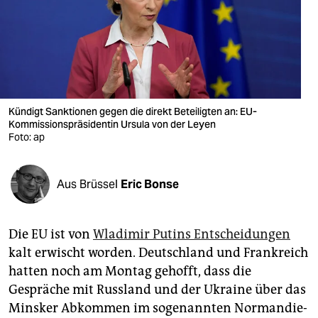
berlin
nord
wahrheit
verlag
Kündigt Sanktionen gegen die direkt Beteiligten an: EU-
verlag
Kommissionspräsidentin Ursula von der Leyen
Foto: ap
veranstaltungen
shop
Aus Brüssel
Eric Bonse
fragen & hilfe
Die EU ist von
Wladimir Putins Entscheidungen
unterstützen
kalt erwischt worden. Deutschland und Frankreich
abo
hatten noch am Montag gehofft, dass die
Gespräche mit Russland und der Ukraine über das
genossenschaft
Minsker Abkommen im sogenannten Normandie-