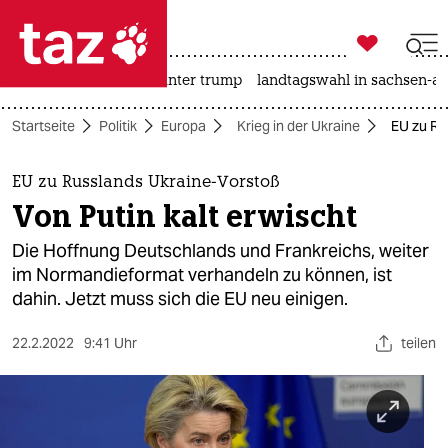

taz zahl ich
nahost-konflikt
usa unter trump
landtagswahl in sachsen-an

taz zahl ich
Startseite
Politik
Europa
Krieg in der Ukraine
EU zu Ru
taz zahl ich
themen
EU zu Russlands Ukraine-Vorstoß
Von Putin kalt erwischt
politik
Die Hoffnung Deutschlands und Frankreichs, weiter
öko
im Normandieformat verhandeln zu können, ist
dahin. Jetzt muss sich die EU neu einigen.
gesellschaft
22.2.2022
9:41 Uhr
teilen
kultur
sport