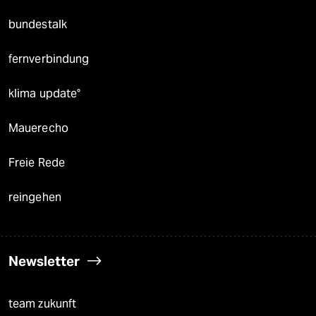
bundestalk
fernverbindung
klima update°
Mauerecho
Freie Rede
reingehen
Newsletter
team zukunft