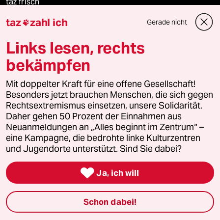
taz frisch
taz
zahl ich
Gerade nicht

taz zahl ich
Links lesen, rechts
taz lab Infobrief
bekämpfen
Mit doppelter Kraft für eine offene Gesellschaft!
Veranstaltungen
Besonders jetzt brauchen Menschen, die sich gegen
Rechtsextremismus einsetzen, unsere Solidarität.
Daher gehen 50 Prozent der Einnahmen aus
Demnächst
Neuanmeldungen an „Alles beginnt im Zentrum“ –
eine Kampagne, die bedrohte linke Kulturzentren
und Jugendorte unterstützt. Sind Sie dabei?
Vor Ort

Ja, ich will
Live im Stream
Vergangene
Schon dabei!