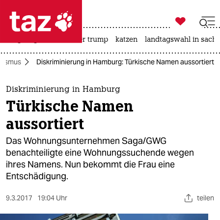

taz zahl ich
bergsteigen
usa unter trump
katzen
landtagswahl in sachs

taz zahl ich
sismus
Diskriminierung in Hamburg: Türkische Namen aussortiert
taz zahl ich
themen
Diskriminierung in Hamburg
Türkische Namen
politik
aussortiert
öko
Das Wohnungsunternehmen Saga/GWG
benachteiligte eine Wohnungssuchende wegen
gesellschaft
ihres Namens. Nun bekommt die Frau eine
Entschädigung.
kultur
sport
9.3.2017
19:04 Uhr
teilen