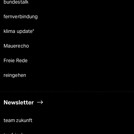
bundestalk
fernverbindung
klima update°
Mauerecho
Freie Rede
reingehen
Newsletter
team zukunft