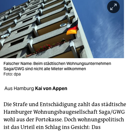
berlin
nord
wahrheit
verlag
verlag
veranstaltungen
Falscher Name: Beim städtischen Wohnungsunternehmen
Saga/GWG sind nicht alle Mieter willkommen
shop
Foto: dpa
fragen & hilfe
Aus Hamburg
Kai von Appen
unterstützen
Die Strafe und Entschädigung zahlt das städtische
abo
Hamburger Wohnungsbaugesellschaft Saga/GWG
wohl aus der Portokasse. Doch wohnungspolitisch
genossenschaft
ist das Urteil ein Schlag ins Gesicht: Das