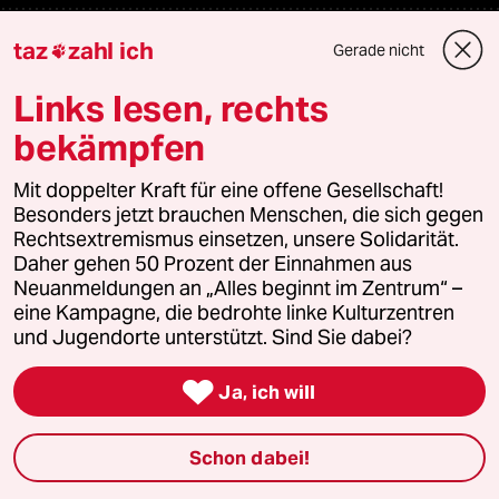
Mehr taz Angebote
taz
zahl ich
Gerade nicht

Links lesen, rechts
Reisen
bekämpfen
Kantine
Mit doppelter Kraft für eine offene Gesellschaft!
Besonders jetzt brauchen Menschen, die sich gegen
Shop
Rechtsextremismus einsetzen, unsere Solidarität.
Daher gehen 50 Prozent der Einnahmen aus
Anzeigen
Neuanmeldungen an „Alles beginnt im Zentrum“ –
eine Kampagne, die bedrohte linke Kulturzentren
und Jugendorte unterstützt. Sind Sie dabei?
Fragen & Hilfe

Ja, ich will
Feedback
Schon dabei!