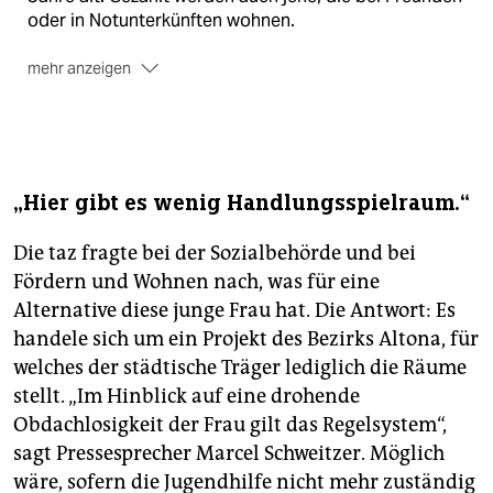
oder in Notunterkünften wohnen.
mehr anzeigen
Die Hamburger Sozialbehörde
hat keine Statistik
über jugendliche Obdachlose. Bei einer älteren Studie
von 2009 wurden 117 Obdachlose unter 25 erfasst
und befragt.
„Hier gibt es wenig Handlungsspielraum.“
Die taz fragte bei der Sozialbehörde und bei
Fördern und Wohnen nach, was für eine
Alternative diese junge Frau hat. Die Antwort: Es
handele sich um ein Projekt des Bezirks Altona, für
welches der städtische Träger lediglich die Räume
stellt. „Im Hinblick auf eine drohende
Obdachlosigkeit der Frau gilt das Regelsystem“,
sagt Pressesprecher Marcel Schweitzer. Möglich
wäre, sofern die Jugendhilfe nicht mehr zuständig