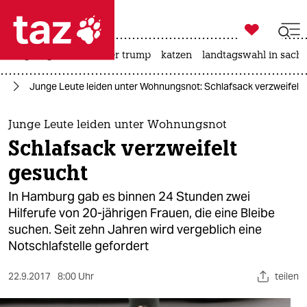

taz zahl ich
bergsteigen
usa unter trump
katzen
landtagswahl in sachs

taz zahl ich
rg
Junge Leute leiden unter Wohnungsnot: Schlafsack verzweifelt
taz zahl ich
themen
Junge Leute leiden unter Wohnungsnot
Schlafsack verzweifelt
politik
gesucht
öko
In Hamburg gab es binnen 24 Stunden zwei
Hilferufe von 20-jährigen Frauen, die eine Bleibe
gesellschaft
suchen. Seit zehn Jahren wird vergeblich eine
Notschlafstelle gefordert
kultur
sport
22.9.2017
8:00 Uhr
teilen