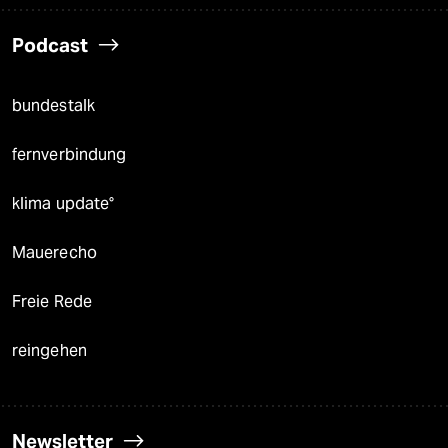
Podcast
bundestalk
fernverbindung
klima update°
Mauerecho
Freie Rede
reingehen
Newsletter