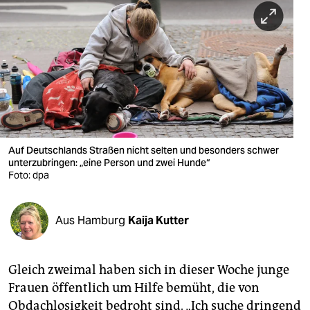
berlin
nord
wahrheit
verlag
verlag
veranstaltungen
Auf Deutschlands Straßen nicht selten und besonders schwer
unterzubringen: „eine Person und zwei Hunde“
Foto: dpa
shop
fragen & hilfe
Aus Hamburg
Kaija Kutter
unterstützen
abo
Gleich zweimal haben sich in dieser Woche junge
genossenschaft
Frauen öffentlich um Hilfe bemüht, die von
Obdachlosigkeit bedroht sind. „Ich suche dringend