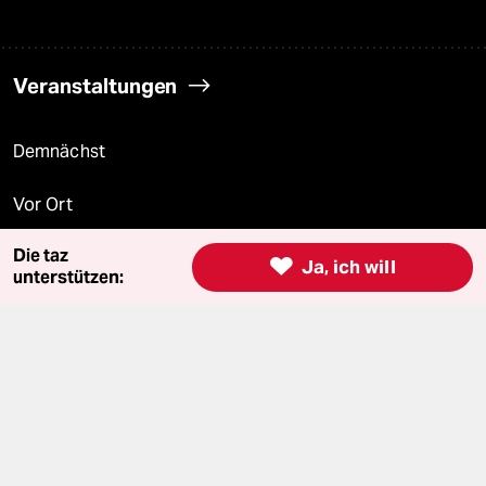
Veranstaltungen
Demnächst
Vor Ort
Die taz
Live im Stream

Ja, ich will
unterstützen:
Vergangene
taz lab 2027
Mehr taz Lesestoff