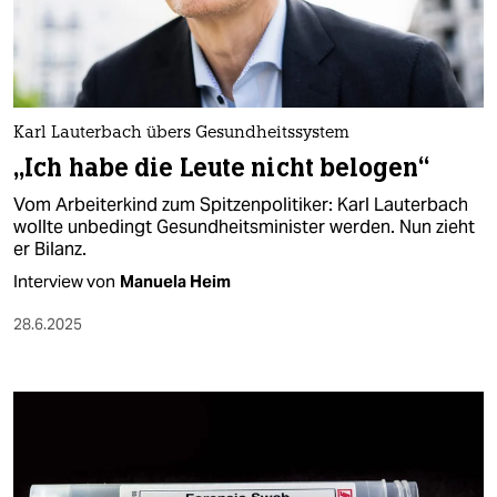
berlin
nord
wahrheit
Karl Lauterbach übers Gesundheitssystem
verlag
„Ich habe die Leute nicht belogen“
verlag
Vom Arbeiterkind zum Spitzenpolitiker: Karl Lauterbach
wollte unbedingt Gesundheitsminister werden. Nun zieht
veranstaltungen
er Bilanz.
shop
Interview von
Manuela Heim
fragen & hilfe
28.6.2025
unterstützen
abo
genossenschaft