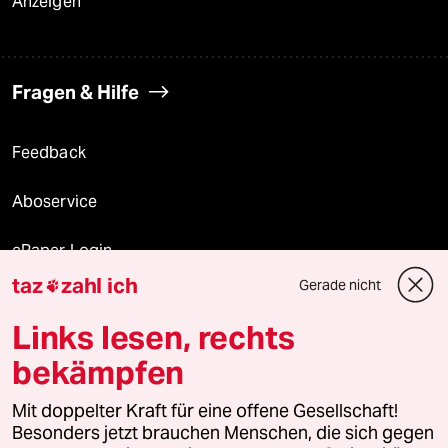
Anzeigen
Fragen & Hilfe
Feedback
Aboservice
ePaper Login
taz
zahl ich
Gerade nicht

Downloads für Abonnierende
Links lesen, rechts
bekämpfen
© 2026 taz Verlags und Vertriebs GmbH
Alle Rechte vorbehalten. Bei rechtlichen Fragen oder für Genehmigungen
Mit doppelter Kraft für eine offene Gesellschaft!
wenden Sie sich bitte an
lizenzen@taz.de
Besonders jetzt brauchen Menschen, die sich gegen