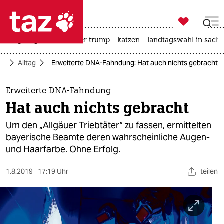

taz zahl ich
bergsteigen
usa unter trump
katzen
landtagswahl in sachs

taz zahl ich
ft
Alltag
Erweiterte DNA-Fahndung: Hat auch nichts gebracht
taz zahl ich
themen
Erweiterte DNA-Fahndung
Hat auch nichts gebracht
politik
Um den „Allgäuer Triebtäter“ zu fassen, ermittelten
öko
bayerische Beamte deren wahrscheinliche Augen-
und Haarfarbe. Ohne Erfolg.
gesellschaft
1.8.2019
17:19 Uhr
teilen
kultur
sport