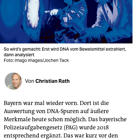
berlin
nord
wahrheit
verlag
So wird's gemacht: Erst wird DNA vom Beweismittel extrahiert,
verlag
dann analysiert
Foto: imago images/Jochen Tack
veranstaltungen
shop
Von
Christian Rath
fragen & hilfe
Bayern war mal wieder vorn. Dort ist die
unterstützen
Auswertung von DNA-Spuren auf äußere
abo
Merkmale heute schon möglich. Das bayerische
Polizeiaufgabengesetz (PAG) wurde 2018
genossenschaft
entsprechend ergänzt. Das war kurz vor den