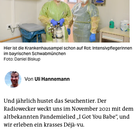
berlin
nord
wahrheit
verlag
Hier ist die Krankenhausampel schon auf Rot: Intensivpflegerinnen
im bayrischen Schwabmünchen
verlag
Foto: Daniel Biskup
veranstaltungen
shop
Von
Uli Hannemann
fragen & hilfe
Und jährlich hustet das Seuchen­tier. Der
unterstützen
Radiowecker weckt uns im November 2021 mit dem
abo
altbekannten Pandemielied „I Got You Babe“, und
wir erleben ein krasses Déjà-vu.
genossenschaft