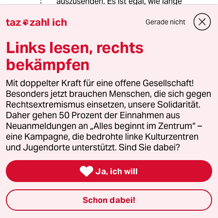
auszusenden. Es ist egal, wie lange
deren Ausbildung dauert. Die Lage
taz
zahl ich
Gerade nicht
wird dauerhaft prekär bleiben, wenn

es nicht mehr werden. Selbst wenn
Links lesen, rechts
Corona endemisch wird und dann -
wie alle hoffen - keine merkliche
bekämpfen
Belastung mehr für die Kliniken
darstellt, wird in den Kliniken nicht
Mit doppelter Kraft für eine offene Gesellschaft!
automatisch wieder alles gut. Der
Besonders jetzt brauchen Menschen, die sich gegen
Exodus wird weitergehen, so lange
Rechtsextremismus einsetzen, unsere Solidarität.
die Bedingungen sich nicht
Daher gehen 50 Prozent der Einnahmen aus
grundsätzlich ändern.
Neuanmeldungen an „Alles beginnt im Zentrum“ –
eine Kampagne, die bedrohte linke Kulturzentren
und Jugendorte unterstützt. Sind Sie dabei?
75787 (Profil gelöscht)
7G

13.11.2021
,
13:27 Uhr
Ja, ich will
@Faxen Dicke:
"Pandemie und Publizistik":
Schon dabei!
www.nd-aktuell.de/...d-publizistik.html