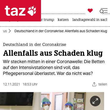

taz zahl ich
bergsteigen
usa unter trump
katzen
landtagswahl in sachs

taz zahl ich
irus
Deutschland in der Coronakrise: Allenfalls aus Schaden klug
taz zahl ich
themen
Deutschland in der Coronakrise
Allenfalls aus Schaden klug
politik
Wir stecken mitten in einer Coronawelle: Die Betten
öko
auf den Intensivstationen sind voll, das
Pflegepersonal überlastet. War da nicht was?
gesellschaft
12.11.2021
18:53 Uhr
teilen
kultur
sport