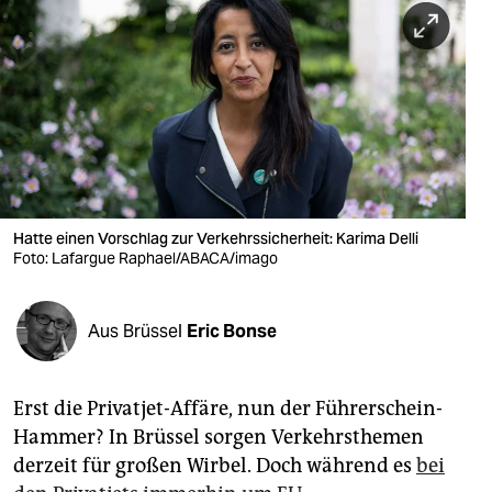
berlin
nord
wahrheit
verlag
verlag
veranstaltungen
Hatte einen Vorschlag zur Verkehrssicherheit: Karima Delli
Foto: Lafargue Raphael/ABACA/imago
shop
fragen & hilfe
Aus Brüssel
Eric Bonse
unterstützen
Erst die Privatjet-Affäre, nun der Führerschein-
abo
Hammer? In Brüssel sorgen Verkehrsthemen
genossenschaft
derzeit für großen Wirbel. Doch während es
bei