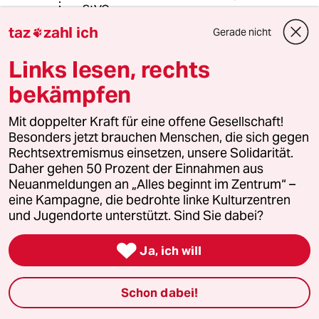
StVO.
taz
zahl ich
Gerade nicht

Links lesen, rechts
Axel Schäfer
AS
21.09.2023
,
23:29 Uhr
bekämpfen
@Land of plenty:
Au ja, aber mit optionalen Anhänger
Mit doppelter Kraft für eine offene Gesellschaft!
und großem Kofferraum und in Stadt
Besonders jetzt brauchen Menschen, die sich gegen
und Land gleich lange Anfahrtzeiten.
Rechtsextremismus einsetzen, unsere Solidarität.
Daher gehen 50 Prozent der Einnahmen aus
Neuanmeldungen an „Alles beginnt im Zentrum“ –
eine Kampagne, die bedrohte linke Kulturzentren
Cerberus
C
und Jugendorte unterstützt. Sind Sie dabei?
21.09.2023
,
17:39 Uhr
Vorweg: Es handelt sich nicht un irgendeine

Ja, ich will
Grüne Hinterbänklerin, sondern um die
Vorsitzende des Verkehrsausschusses und
Berichterstatterin. Damit hat sie eine
Schon dabei!
exponierte Stellung inne, z.B. darf sie ihre