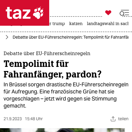

taz zahl ich
bergsteigen
usa unter trump
katzen
landtagswahl in sachs

taz zahl ich
pa
Debatte über EU-Führerscheinregeln: Tempolimit für Fahranfäng
taz zahl ich
themen
Debatte über EU-Führerscheinregeln
Tempolimit für
politik
Fahranfänger, pardon?
öko
In Brüssel sorgen drastische EU-Führerscheinregeln
für Aufregung. Eine französische Grüne hat sie
gesellschaft
vorgeschlagen – jetzt wird gegen sie Stimmung
gemacht.
kultur
sport
21.9.2023
15:48 Uhr
teilen