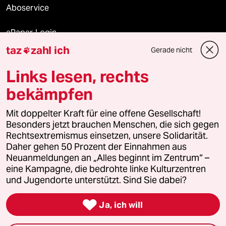
Aboservice
ePaper Login
taz
zahl ich
Gerade nicht

Downloads für Abonnierende
Links lesen, rechts
bekämpfen
© 2026 taz Verlags und Vertriebs GmbH
Mit doppelter Kraft für eine offene Gesellschaft!
Alle Rechte vorbehalten. Bei rechtlichen Fragen oder für Genehmigungen
wenden Sie sich bitte an
lizenzen@taz.de
Besonders jetzt brauchen Menschen, die sich gegen
Rechtsextremismus einsetzen, unsere Solidarität.
Daher gehen 50 Prozent der Einnahmen aus
Feedback
Redaktionsstatut
Kommune-Richtlinien
KI-
Neuanmeldungen an „Alles beginnt im Zentrum“ –
eine Kampagne, die bedrohte linke Kulturzentren
Leitlinie
Informant
Datenschutz
Impressum
AGB
und Jugendorte unterstützt. Sind Sie dabei?
Seitenwende
Einwilligungen widerrufen (Ads)

Ja, ich will