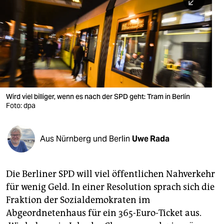
berlin
nord
wahrheit
verlag
verlag
Wird viel billiger, wenn es nach der SPD geht: Tram in Berlin
Foto: dpa
veranstaltungen
shop
Aus Nürnberg und Berlin
Uwe Rada
fragen & hilfe
unterstützen
Die Berliner SPD will viel öffentlichen Nahverkehr
für wenig Geld. In einer Resolution sprach sich die
abo
Fraktion der Sozialdemokraten im
genossenschaft
Abgeordnetenhaus für ein 365-Euro-Ticket aus.