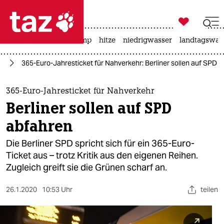

taz zahl ich
katzen
usa unter trump
hitze
niedrigwasser
landtagswahl

taz zahl ich
in
365-Euro-Jahresticket für Nahverkehr: Berliner sollen auf SPD 
taz zahl ich
themen
365-Euro-Jahresticket für Nahverkehr
Berliner sollen auf SPD
politik
abfahren
öko
Die Berliner SPD spricht sich für ein 365-Euro-
Ticket aus – trotz Kritik aus den eigenen Reihen.
gesellschaft
Zugleich greift sie die Grünen scharf an.
kultur
26.1.2020
10:53 Uhr
teilen
sport