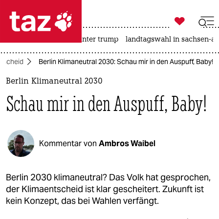

taz zahl ich
nahost-konflikt
usa unter trump
landtagswahl in sachsen-an

taz zahl ich
ntscheid
Berlin Klimaneutral 2030: Schau mir in den Auspuff, Baby!
taz zahl ich
Berlin Klimaneutral 2030
themen
Schau mir in den Auspuff, Baby!
politik
öko
Kommentar von
Ambros Waibel
gesellschaft
kultur
Berlin 2030 klimaneutral? Das Volk hat gesprochen,
der Klimaentscheid ist klar gescheitert. Zukunft ist
sport
kein Konzept, das bei Wahlen verfängt.