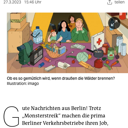
berlin
27.3.2023
15:46 Uhr
teilen
nord
wahrheit
verlag
verlag
veranstaltungen
shop
Ob es so gemütlich wird, wenn draußen die Wälder brennen?
fragen & hilfe
Illustration: imago
unterstützen
G
abo
ute Nachrichten aus Berlin! Trotz
„Monsterstreik“ machen die prima
genossenschaft
Berliner Verkehrsbetriebe ihren Job,