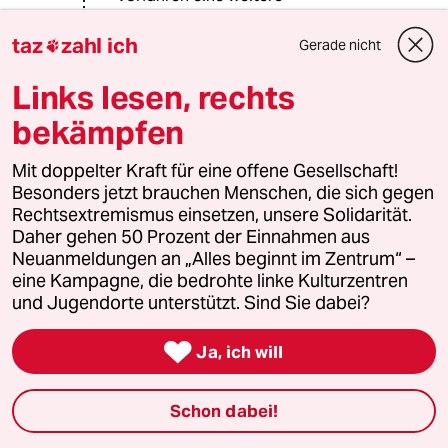
Lebenserwartung von ca. 15 Jahren
und daher keine Möglichkeit, die
taz
zahl ich
Gerade nicht

Sanierung in 7 Jahren zu finanzieren.
Sie hat gegen das Gesetz gestimmt.
Links lesen, rechts
Ihr Gutes Recht in einer Demokratie.
bekämpfen
Mit doppelter Kraft für eine offene Gesellschaft!
Opossum
O
Besonders jetzt brauchen Menschen, die sich gegen
30.03.2023
,
10:34 Uhr
Rechtsextremismus einsetzen, unsere Solidarität.
@DiMa:
Daher gehen 50 Prozent der Einnahmen aus
Ich kenne viele Rentner die locker das
Neuanmeldungen an „Alles beginnt im Zentrum“ –
Geld und die Information hatten ihre
eine Kampagne, die bedrohte linke Kulturzentren
Heizung schon vor 10 Jahren
und Jugendorte unterstützt. Sind Sie dabei?
umweltfreundlich zu gestalten.

Ja, ich will
Aber viele waren zu konservativ und
habe in den Merkeljahren den
Schon dabei!
Glauben gehabt dass ja immer alles
so weitergeht wie immer.