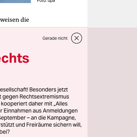
Foto: dpa
 weisen die
on
Gerade nicht
r
echts
lfte der
Gerichten
t. Wegen
dorthin
esellschaft! Besonders jetzt
rt gegen Rechtsextremismus
z kooperiert daher mit „Alles
nsichtlich,
ller Einnahmen aus Anmeldungen
iebungen
. September – an die Kampagne,
rstützt und Freiräume sichern will,
nnte
bei?