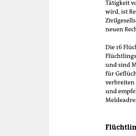
Tätigkeit 
wird, ist 
Zivilgesell
neuen Rech
Die 16 Flüc
Flüchtling
und sind M
für Geflüc
verbreiten
und empfeh
Meldeadres
Flüchtli