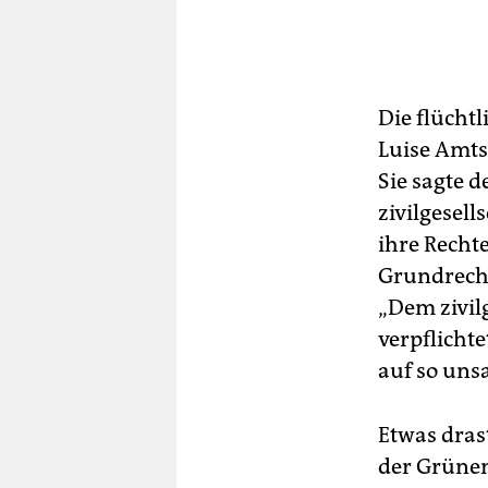
Die flücht
Luise Amtsb
Sie sagte d
zivilgesell
ihre Recht
Grundrecht
„Dem zivil
verpflicht
auf so uns
Etwas drast
der Grünen-