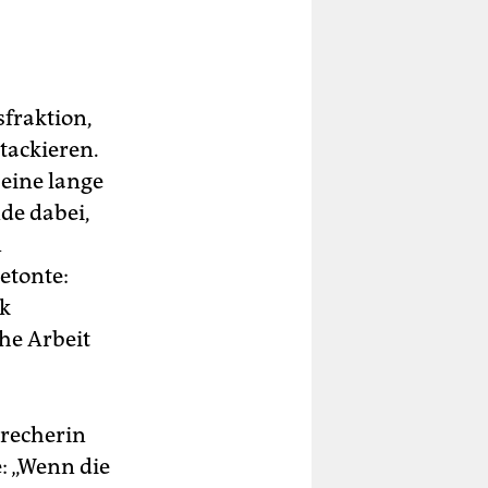
fraktion,
tackieren.
 eine lange
nde dabei,
n
etonte:
nk
he Arbeit
precherin
e: „Wenn die