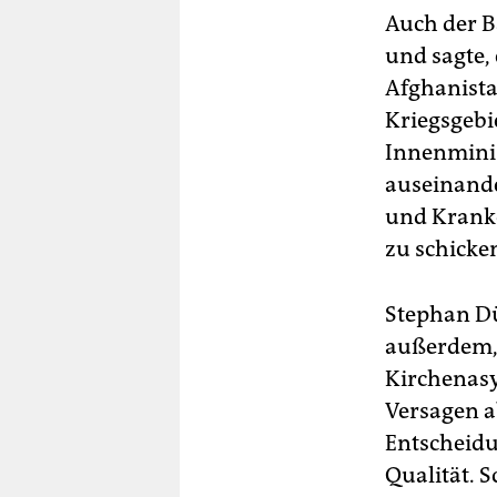
Auch der B
und sagte,
Afghanistan
Kriegsgebi
Innenminis
auseinand
und Kranke
zu schicken
Stephan Dü
außerdem, 
Kirchenas
Versagen a
Entscheidu
Qualität. 