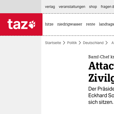
hautnavigation anspringen
hauptinhalt anspringen
footer anspringen
verlag
veranstaltungen
shop
fragen &
hitze
niedrigwasser
rente
landtags

taz zahl ich
taz zahl ich
Startseite
Politik
Deutschland
A
themen
politik
Bamf-Chef kr
Atta
öko
Zivil
gesellschaft
Der Präsid
kultur
Eckhard Som
sich sitzen.
sport