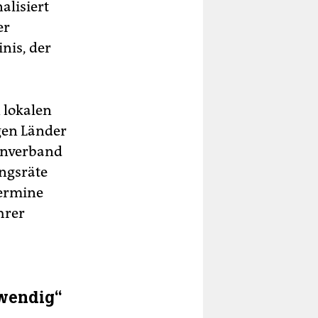
alisiert
er
inis, der
 lokalen
gen Länder
senverband
ingsräte
termine
hrer
twendig“