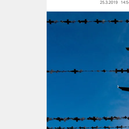
berlin
25.3.2019
14:5
nord
wahrheit
verlag
verlag
veranstaltungen
shop
fragen & hilfe
unterstützen
abo
genossenschaft