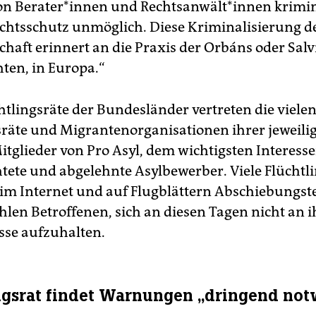
von Berater*innen und Rechtsanwält*innen krimin
Rechtsschutz unmöglich. Diese Kriminalisierung d
schaft erinnert an die Praxis der Orbáns oder Salv
ten, in Europa.“
htlingsräte der Bundesländer vertreten die vielen
sräte und Migrantenorganisationen ihrer jeweili
itglieder von Pro Asyl, dem wichtigsten Interes
htete und abgelehnte Asylbewerber. Viele Flüchtl
 im Internet und auf Flugblättern Abschiebungs
len Betroffenen, sich an diesen Tagen nicht an i
se aufzuhalten.
ngsrat findet Warnungen „dringend no