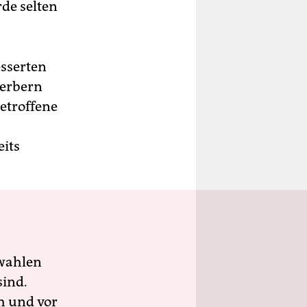
de selten
sserten
werbern
Betroffene
eits
wahlen
sind.
h und vor