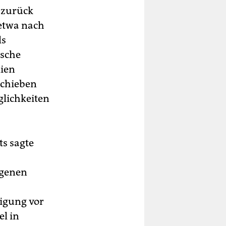
 zurück
 etwa nach
ls
ische
lien
schieben
lichkeiten
s sagte
igenen
igung vor
el in