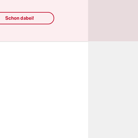
den Staat
Schon dabei!
schiebungen
 etwas dürfe