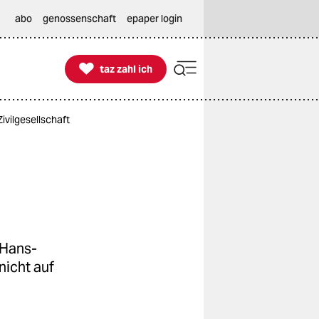
abo
genossenschaft
epaper login

taz zahl ich
taz zahl ich
ivilgesellschaft
 Hans-
nicht auf