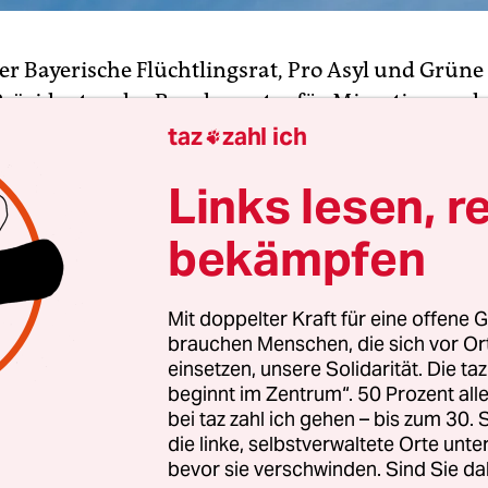
er Bayerische Flüchtlingsrat, Pro Asyl und Grüne
 Präsidenten des Bundesamtes für Migration und
ge, Hans-Eckhard Sommer, an dem Engagement v
taz
zahl ich

shelfern zurück. Pro-Asyl-Geschäftsführer Günte
Links lesen, r
sagte der
taz
, angesichts dessen, dass rund die Hä
eidungen des Bundesamtes zu Afghanistan von 
bekämpfen
rde, sei Kritik an der Behörde mehr als berechtig
dungslage in Afghanistan seien Abschiebungen 
Mit doppelter Kraft für eine offene G
rtlich.
brauchen Menschen, die sich vor O
einsetzen, unsere Solidarität. Die ta
tte der
Welt am Sonntag
gesagt: „Es ist ganz offe
beginnt im Zentrum“. 50 Prozent a
e Organisationen das Interesse verfolgen, Absch
bei taz zahl ich gehen – bis zum 30
die linke, selbstverwaltete Orte unte
u bekämpfen – ich denke vor allem an selbst erna
bevor sie verschwinden. Sind Sie da
sräte.“ Wenn solche Organisationen geplante