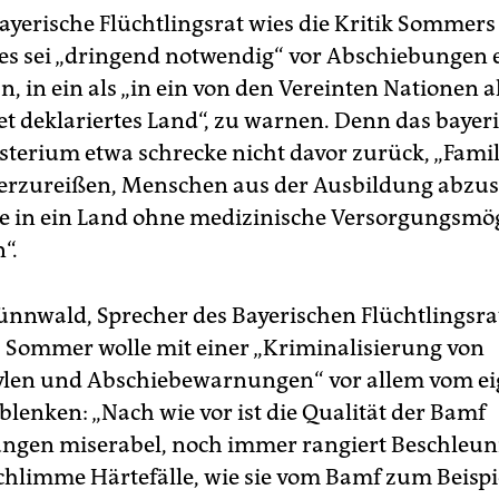
ayerische Flüchtlingsrat wies die Kritik Sommers
 es sei „dringend notwendig“ vor Abschiebungen
, in ein als „in ein von den Vereinten Nationen a
et deklariertes Land“, zu warnen. Denn das bayer
terium etwa schrecke nicht davor zurück, „Fami
erzureißen, Menschen aus der Ausbildung abzu
 in ein Land ohne medizinische Versorgungsmög
“.
nnwald, Sprecher des Bayerischen Flüchtlingsrat
Sommer wolle mit einer „Kriminalisierung von
ylen und Abschiebewarnungen“ vor allem vom e
blenken: „Nach wie vor ist die Qualität der Bamf
ngen miserabel, noch immer rangiert Beschleun
Schlimme Härtefälle, wie sie vom Bamf zum Beispi