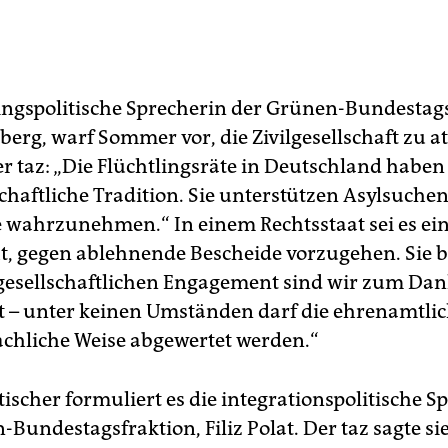
lingspolitische Sprecherin der Grünen-Bundestags
erg, warf Sommer vor, die Zivilgesellschaft zu at
er taz: „Die Flüchtlingsräte in Deutschland haben
schaftliche Tradition. Sie unterstützen Asylsuche
e wahrzunehmen.“ In einem Rechtsstaat sei es ei
, gegen ablehnende Bescheide vorzugehen. Sie b
gesellschaftlichen Engagement sind wir zum Da
et – unter keinen Umständen darf die ehrenamtlic
achliche Weise abgewertet werden.“
ischer formuliert es die integrationspolitische S
Bundestagsfraktion, Filiz Polat. Der taz sagte si