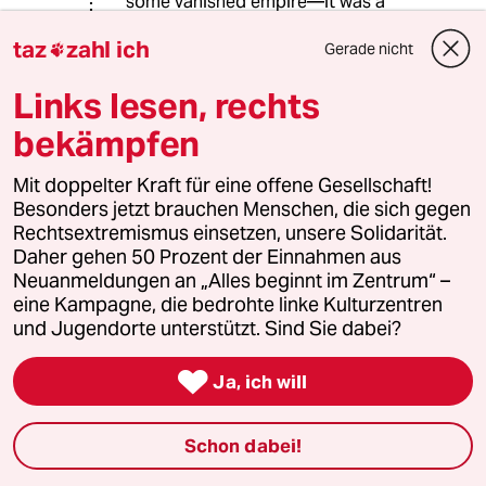
some vanished empire—it was a
deliberate act of extermination by
taz
zahl ich
the German state, the legal and
Gerade nicht

historical predecessor of modern
Links lesen, rechts
Germany. Successor states inherit
not only the assets and privileges of
bekämpfen
their predecessors but also their
responsibilities. This is why Germany
Mit doppelter Kraft für eine offene Gesellschaft!
continues to pay reparations for Nazi
Besonders jetzt brauchen Menschen, die sich gegen
crimes and why corporations like
Rechtsextremismus einsetzen, unsere Solidarität.
Deutsche Bank and Deutsche Bahn
Daher gehen 50 Prozent der Einnahmen aus
still acknowledge their roles in past
Neuanmeldungen an „Alles beginnt im Zentrum“ –
atrocities.
eine Kampagne, die bedrohte linke Kulturzentren
Comparing our demand for justice to
und Jugendorte unterstützt. Sind Sie dabei?
Hesse seeking reparations from
France for Napoleonic wars is both

Ja, ich will
ahistorical and misleading. The
Herero and Nama Genocide was a
systematic, state-sponsored attempt
Schon dabei!
to exterminate entire peoples, with
direct consequences that persist