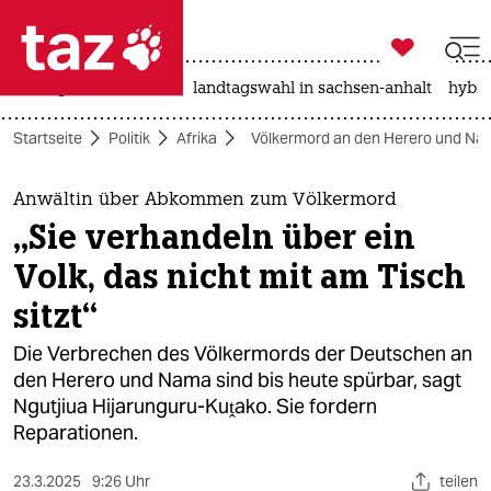

taz zahl ich
niedrigwasser
rente
landtagswahl in sachsen-anhalt
hybri

taz zahl ich
Startseite
Politik
Afrika
Völkermord an den Herero und Na
taz zahl ich
themen
Anwältin über Abkommen zum Völkermord
„Sie verhandeln über ein
politik
Volk, das nicht mit am Tisch
öko
sitzt“
gesellschaft
Die Verbrechen des Völkermords der Deutschen an
den Herero und Nama sind bis heute spürbar, sagt
kultur
Ngutjiua Hijarunguru-Kuṱako. Sie fordern
Reparationen.
sport
23.3.2025
9:26 Uhr
teilen