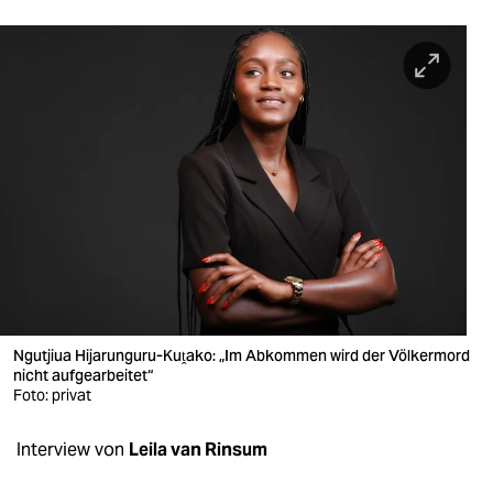
berlin
nord
wahrheit
verlag
verlag
veranstaltungen
shop
fragen & hilfe
Ngutjiua Hijarunguru-Kuṱako: „Im Abkommen wird der Völkermord
unterstützen
nicht aufgearbeitet“
Foto: privat
abo
Interview von
Leila van Rinsum
genossenschaft