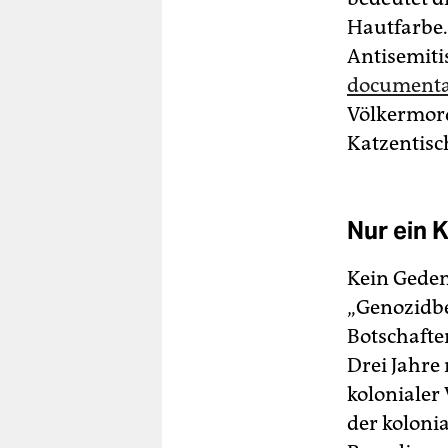
Hautfarbe.
Antisemiti
documenta 
Völkermord
Katzentisc
Nur ein 
Kein Geden
„Genozidbe
Botschafte
Drei Jahre
kolonialer
der kolon