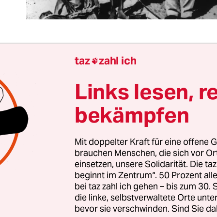
taz
zahl ich

 Hereros sind nicht mehr deutsche Untertanen…I
r deutschen Grenze wird jeder Herero … erschosse
Links lesen, r
hme keine Weiber oder Kinder mehr auf,…lasse au
bekämpfen
e, mit denen der deutsche General Lothar von Tro
Mit doppelter Kraft für eine offene G
Jahren (2.10.1904) den ersten Völkermord des 20.
brauchen Menschen, die sich vor O
einsetzen, unsere Solidarität. Die ta
ts rechtfertigte, sind Symbol der deutschen kolo
beginnt im Zentrum“. 50 Prozent a
chkeit. Bis heute fehlt eine offizielle Anerkenn
bei taz zahl ich gehen – bis zum 30
tag ebenso wie eine offizielle Entschuldigung de
die linke, selbstverwaltete Orte unte
identen, des Bundeskanzlers oder wenigstens d
bevor sie verschwinden. Sind Sie da