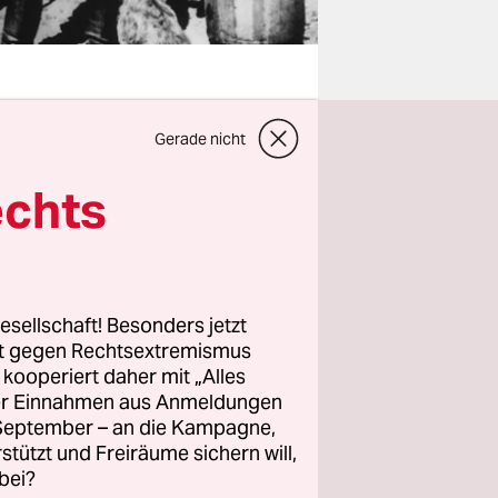
Gerade nicht
nnerhalb
n, ich
echts
f sie
tha vor
esellschaft! Besonders jetzt
rt gegen Rechtsextremismus
z kooperiert daher mit „Alles
nialen
ller Einnahmen aus Anmeldungen
ung durch
. September – an die Kampagne,
s
rstützt und Freiräume sichern will,
er
bei?