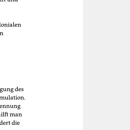
olonialen
en
egung des
imulation.
rkennung
ilft man
dert die