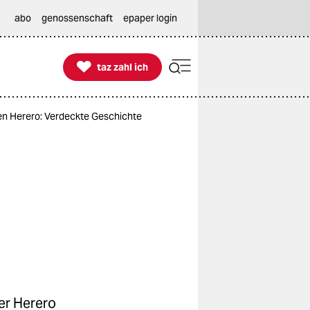
abo
genossenschaft
epaper login

taz zahl ich
taz zahl ich
n Herero: Verdeckte Geschichte
er Herero