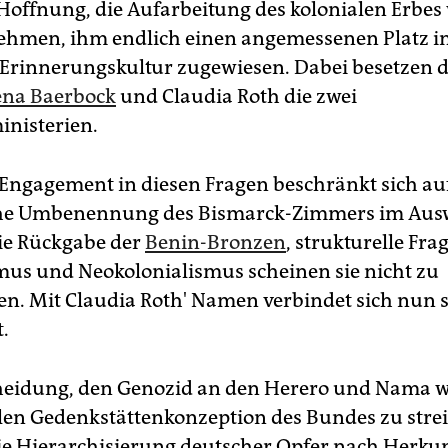
Hoffnung, die Aufarbeitung des kolonialen Erbe
ehmen, ihm endlich einen angemessenen Platz in
Erinnerungskultur zugewiesen. Dabei besetzen 
na Baerbock
und Claudia Roth die zwei
inisterien.
Engagement in diesen Fragen beschränkt sich auf
he Umbenennung des Bismarck-Zimmers im Aus
ie Rückgabe der
Benin-Bronzen
, strukturelle Fra
mus und Neokolonialismus scheinen sie nicht zu
ren. Mit Claudia Roth' Namen verbindet sich nun 
.
heidung, den Genozid an den Herero und Nama w
ellen Gedenkstättenkonzeption des Bundes zu stre
ie Hierarchisierung deutscher Opfer nach Herku