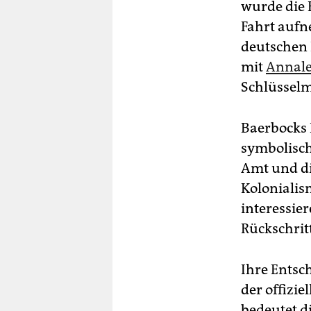
wurde die 
Fahrt aufn
deutschen 
mit
Annale
Schlüsselm
Baerbocks 
symbolisc
Amt und d
Kolonialis
interessie
Rückschritt
Ihre Entsc
der offizi
bedeutet d