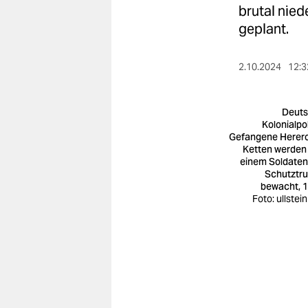
berlin
brutal nied
geplant.
nord
wahrheit
2.10.2024
12:3
verlag
Deut
verlag
Kolonialpol
Gefangene Herero
veranstaltungen
Ketten werden
einem Soldaten
shop
Schutztr
bewacht, 
Foto: ullstein
fragen & hilfe
unterstützen
abo
genossenschaft