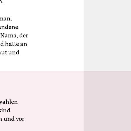
m.
 man,
handene
 Nama, der
 hatte an
aut und
wahlen
sind.
h und vor