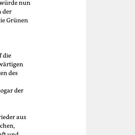
s würde nun
 der
die Grünen
 die
wärtigen
gen des
sogar der
ieder aus
ichen,
nft und