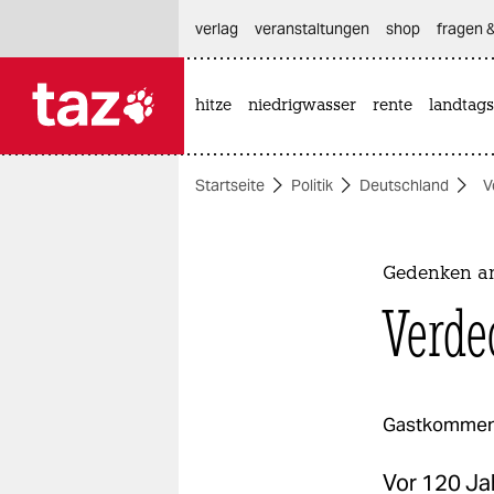
hautnavigation anspringen
hauptinhalt anspringen
footer anspringen
verlag
veranstaltungen
shop
fragen &
hitze
niedrigwasser
rente
landtags

taz zahl ich
taz zahl ich
Startseite
Politik
Deutschland
V
themen
politik
Gedenken an
öko
Verde
gesellschaft
kultur
Gastkommen
sport
Vor 120 Ja