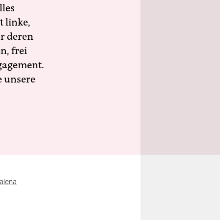
lles
 linke,
ür deren
n, frei
ngagement.
e unsere
alena