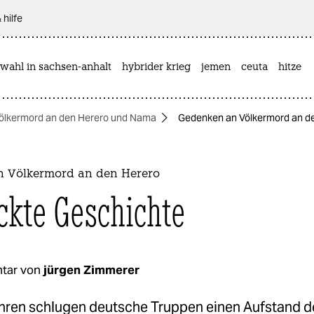
 hilfe
wahl in sachsen-anhalt
hybrider krieg
jemen
ceuta
hitze
ölkermord an den Herero und Nama
Gedenken an Völkermord an de
 Völkermord an den Herero
ckte Geschichte
tar von
jürgen Zimmerer
hren schlugen deutsche Truppen einen Aufstand d