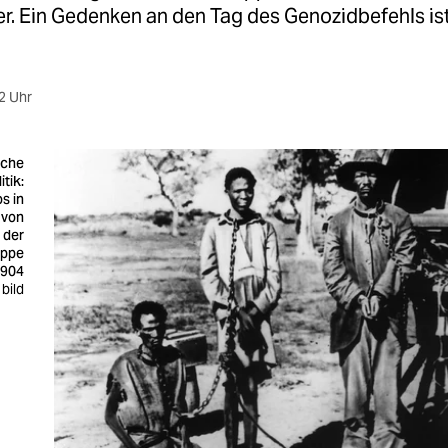
er. Ein Gedenken an den Tag des Genozidbefehls ist
2 Uhr
sche
itik:
s in
 von
 der
uppe
1904
 bild