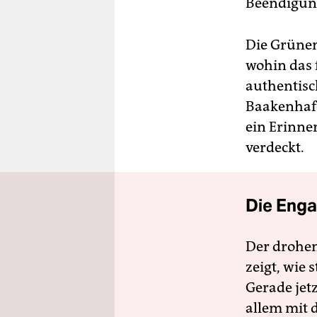
Beendigung
Die Grünen
wohin das 
authentisc
Baakenhaf
ein Erinne
verdeckt.
Die Enga
Der drohe
zeigt, wie
Gerade jet
allem mit d