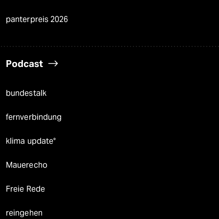
panterpreis 2026
Podcast
bundestalk
fernverbindung
klima update°
Mauerecho
Freie Rede
reingehen