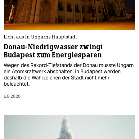
berlin
nord
wahrheit
Licht aus in Ungarns Hauptstadt
verlag
Donau-Niedrigwasser zwingt
Budapest zum Energiesparen
verlag
Wegen des Rekord-Tiefstands der Donau musste Ungarn
veranstaltungen
ein Atomkraftwerk abschalten. In Budapest werden
deshalb die Wahrzeichen der Stadt nicht mehr
shop
beleuchtet.
fragen & hilfe
6.8.2026
unterstützen
abo
genossenschaft