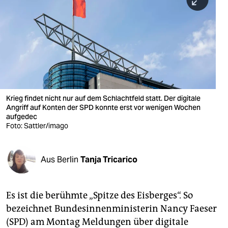
berlin
nord
wahrheit
verlag
verlag
Krieg findet nicht nur auf dem Schlachtfeld statt. Der digitale
Angriff auf Konten der SPD konnte erst vor wenigen Wochen
veranstaltungen
aufgedec
Foto: Sattler/imago
shop
fragen & hilfe
Aus Berlin
Tanja Tricarico
unterstützen
abo
Es ist die berühmte „Spitze des Eisberges“. So
bezeichnet Bundesinnenministerin Nancy Fae­ser
genossenschaft
(SPD) am Montag Meldungen über digitale