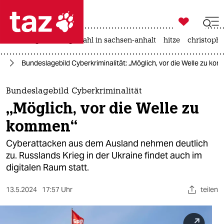

taz zahl ich
iran-krieg
landtagswahl in sachsen-anhalt
hitze
christophe

taz zahl ich
ne
Bundeslagebild Cyberkriminalität: „Möglich, vor die Welle zu ko
taz zahl ich
themen
Bundeslagebild Cyberkriminalität
„Möglich, vor die Welle zu
politik
kommen“
öko
Cyberattacken aus dem Ausland nehmen deutlich
zu. Russlands Krieg in der Ukraine findet auch im
gesellschaft
digitalen Raum statt.
kultur
13.5.2024
17:57 Uhr
teilen
sport