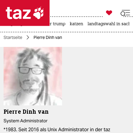

taz zahl ich
bergsteigen
usa unter trump
katzen
landtagswahl in sachs

taz zahl ich
Startseite
Pierre Dinh van
taz zahl ich
themen
politik
öko
gesellschaft
kultur
Pierre Dinh van
sport
System Administrator
*1983. Seit 2016 als Unix Administrator in der taz