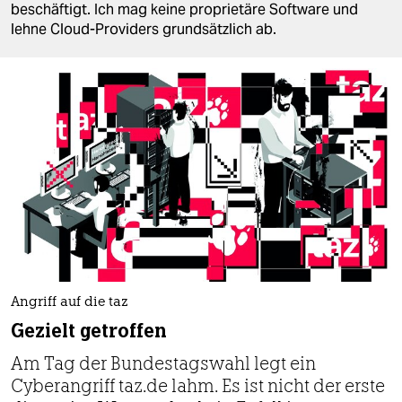
berlin
beschäftigt. Ich mag keine proprietäre Software und
lehne Cloud-Providers grundsätzlich ab.
nord
wahrheit
verlag
verlag
veranstaltungen
shop
fragen & hilfe
unterstützen
Angriff auf die taz
Gezielt getroffen
abo
Am Tag der Bundestagswahl legt ein
genossenschaft
Cyberangriff taz.de lahm. Es ist nicht der erste