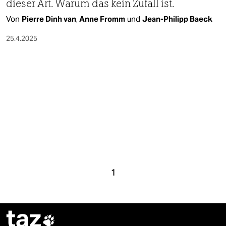
epaper login
dieser Art. Warum das kein Zufall ist.
Von
Pierre Dinh van
,
Anne Fromm
und
Jean-Philipp Baeck
25.4.2025
1
taz
