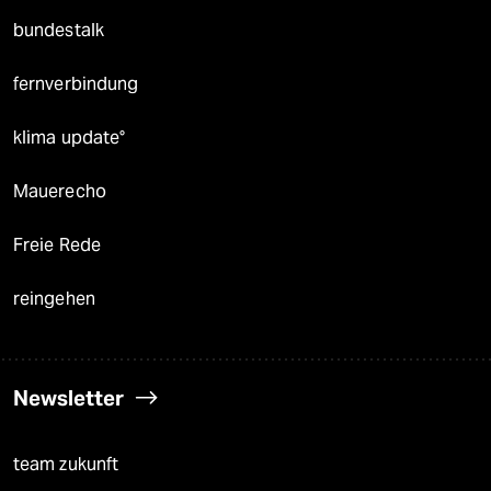
bundestalk
fernverbindung
klima update°
Mauerecho
Freie Rede
reingehen
Newsletter
team zukunft